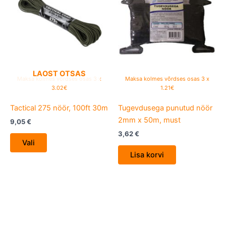
has
multiple
variants.
The
options
may
be
LAOST OTSAS
Maksa kolmes võrdses osas 3 x
Maksa kolmes võrdses osas 3 x
chosen
3.02€
1.21€
on
Tactical 275 nöör, 100ft 30m
Tugevdusega punutud nöör
the
2mm x 50m, must
product
9,05
€
page
3,62
€
Vali
Lisa korvi