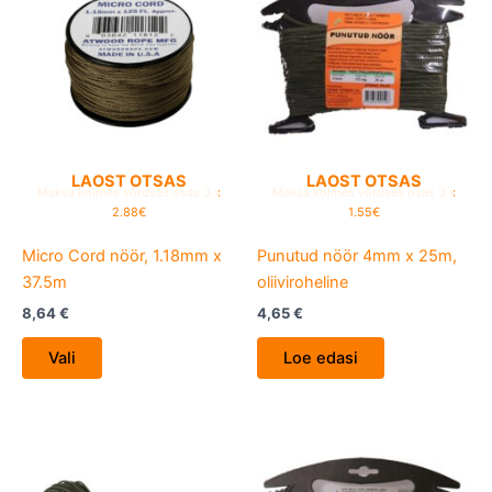
has
multiple
variants.
The
options
may
be
LAOST OTSAS
LAOST OTSAS
Maksa kolmes võrdses osas 3 x
Maksa kolmes võrdses osas 3 x
chosen
2.88€
1.55€
on
Micro Cord nöör, 1.18mm x
Punutud nöör 4mm x 25m,
the
37.5m
oliiviroheline
product
page
8,64
€
4,65
€
Vali
Loe edasi
This
product