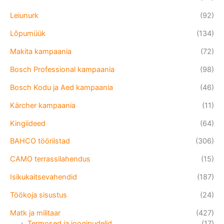
Leiunurk
(92)
Lõpumüük
(134)
Makita kampaania
(72)
Bosch Professional kampaania
(98)
Bosch Kodu ja Aed kampaania
(46)
Kärcher kampaania
(11)
Kingiideed
(64)
BAHCO tööriistad
(306)
CAMO terrassilahendus
(15)
Isikukaitsevahendid
(187)
Töökoja sisustus
(24)
Matk ja militaar
(427)
Termosed ja joogipudelid
(17)