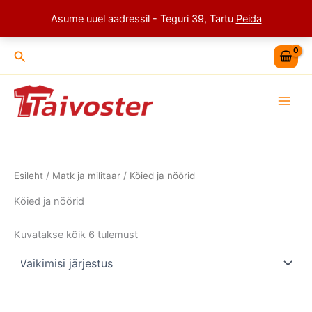
Skip
Asume uuel aadressil - Teguri 39, Tartu
Peida
to
content
Search
Esileht
/
Matk ja militaar
/ Köied ja nöörid
Köied ja nöörid
Kuvatakse kõik 6 tulemust
This
This