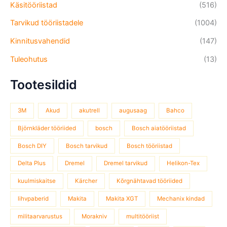
Käsitööriistad
(516)
Tarvikud tööriistadele
(1004)
Kinnitusvahendid
(147)
Tuleohutus
(13)
Tootesildid
3M
Akud
akutrell
augusaag
Bahco
Björnkläder tööriided
bosch
Bosch aiatööriistad
Bosch DIY
Bosch tarvikud
Bosch tööriistad
Delta Plus
Dremel
Dremel tarvikud
Helikon-Tex
kuulmiskaitse
Kärcher
Kõrgnähtavad tööriided
lihvpaberid
Makita
Makita XGT
Mechanix kindad
militaarvarustus
Morakniv
multitööriist