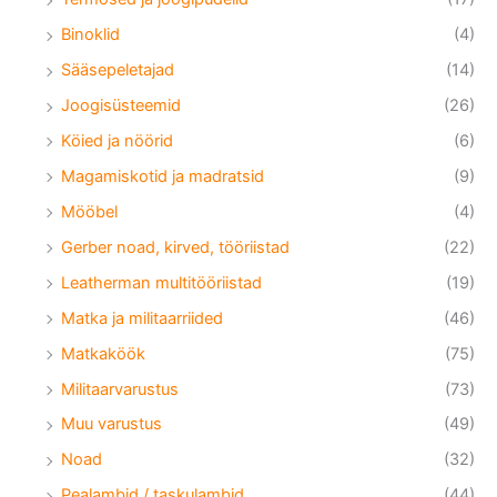
Binoklid
(4)
Sääsepeletajad
(14)
Joogisüsteemid
(26)
Köied ja nöörid
(6)
Magamiskotid ja madratsid
(9)
Mööbel
(4)
Gerber noad, kirved, tööriistad
(22)
Leatherman multitööriistad
(19)
Matka ja militaarriided
(46)
Matkaköök
(75)
Militaarvarustus
(73)
Muu varustus
(49)
Noad
(32)
Pealambid / taskulambid
(44)