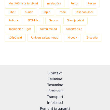
Multitööriista tarvikud
naelapüss
Peltor
Pesso
Piher
puurid
Rapid
redel
Ristjoonlaser
Robota
SDS-Max
Senco
Sievi jalatsid
Tasmanian Tiger
tolmuimejad
toosifreesid
tööpüksid
Universaalsae terad
X-Lock
Z-seeria
Kontakt
Tellimine
Tasumine
Järelmaks
Transport
Infolehed
Remont ja garantii