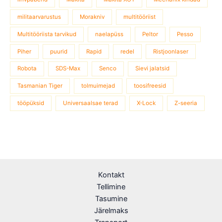
militaarvarustus
Morakniv
multitööriist
Multitööriista tarvikud
naelapüss
Peltor
Pesso
Piher
puurid
Rapid
redel
Ristjoonlaser
Robota
SDS-Max
Senco
Sievi jalatsid
Tasmanian Tiger
tolmuimejad
toosifreesid
tööpüksid
Universaalsae terad
X-Lock
Z-seeria
Kontakt
Tellimine
Tasumine
Järelmaks