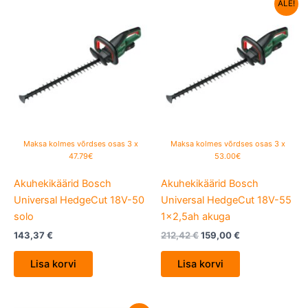
Algne
Current
ALE!
hind
price
oli:
is:
212,42 €.
159,00 €.
Maksa kolmes võrdses osas 3 x
Maksa kolmes võrdses osas 3 x
47.79€
53.00€
Akuhekikäärid Bosch
Akuhekikäärid Bosch
Universal HedgeCut 18V-50
Universal HedgeCut 18V-55
solo
1×2,5ah akuga
143,37
€
212,42
€
159,00
€
Lisa korvi
Lisa korvi