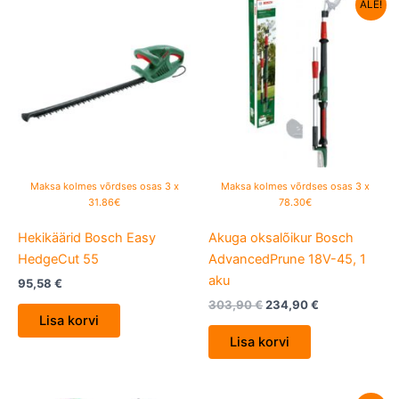
Algne
Current
ALE!
hind
price
oli:
is:
303,90 €.
234,90 €.
Maksa kolmes võrdses osas 3 x
Maksa kolmes võrdses osas 3 x
31.86€
78.30€
Hekikäärid Bosch Easy
Akuga oksalõikur Bosch
HedgeCut 55
AdvancedPrune 18V-45, 1
aku
95,58
€
303,90
€
234,90
€
Lisa korvi
Lisa korvi