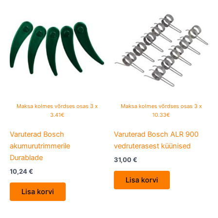
Maksa kolmes võrdses osas 3 x
Maksa kolmes võrdses osas 3 x
3.41€
10.33€
Varuterad Bosch
Varuterad Bosch ALR 900
akumurutrimmerile
vedruterasest küünised
Durablade
31,00
€
10,24
€
Lisa korvi
Lisa korvi