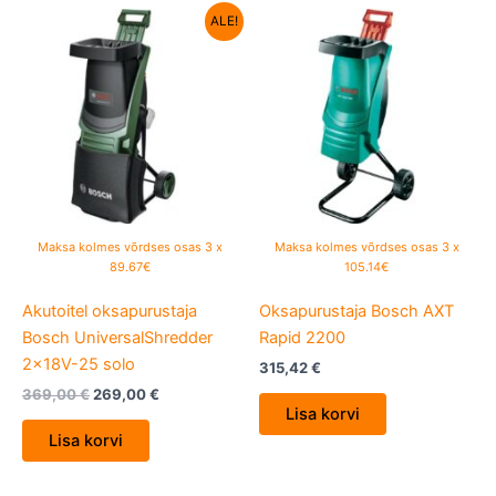
Algne
Current
ALE!
hind
price
oli:
is:
369,00 €.
269,00 €.
Maksa kolmes võrdses osas 3 x
Maksa kolmes võrdses osas 3 x
89.67€
105.14€
Akutoitel oksapurustaja
Oksapurustaja Bosch AXT
Bosch UniversalShredder
Rapid 2200
2x18V-25 solo
315,42
€
369,00
€
269,00
€
Lisa korvi
Lisa korvi