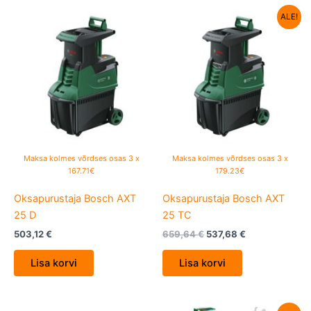
Algne
Current
ALE!
hind
price
oli:
is:
659,64 €.
537,68 €.
Maksa kolmes võrdses osas 3 x
Maksa kolmes võrdses osas 3 x
167.71€
179.23€
Oksapurustaja Bosch AXT
Oksapurustaja Bosch AXT
25 D
25 TC
503,12
€
659,64
€
537,68
€
Lisa korvi
Lisa korvi