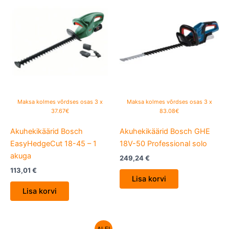
Maksa kolmes võrdses osas 3 x
Maksa kolmes võrdses osas 3 x
37.67€
83.08€
Akuhekikäärid Bosch
Akuhekikäärid Bosch GHE
EasyHedgeCut 18-45 – 1
18V-50 Professional solo
akuga
249,24
€
113,01
€
Lisa korvi
Lisa korvi
Algne
Current