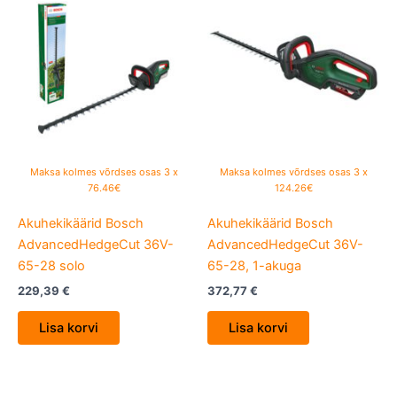
Maksa kolmes võrdses osas 3 x
Maksa kolmes võrdses osas 3 x
76.46€
124.26€
Akuhekikäärid Bosch
Akuhekikäärid Bosch
AdvancedHedgeCut 36V-
AdvancedHedgeCut 36V-
65-28 solo
65-28, 1-akuga
229,39
€
372,77
€
Lisa korvi
Lisa korvi