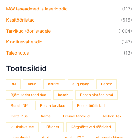
Mõõteseadmed ja laserloodid
(117)
Käsitööriistad
(516)
Tarvikud tööriistadele
(1004)
Kinnitusvahendid
(147)
Tuleohutus
(13)
Tootesildid
3M
Akud
akutrell
augusaag
Bahco
Björnkläder tööriided
bosch
Bosch aiatööriistad
Bosch DIY
Bosch tarvikud
Bosch tööriistad
Delta Plus
Dremel
Dremel tarvikud
Helikon-Tex
kuulmiskaitse
Kärcher
Kõrgnähtavad tööriided
lihvpaberid
Makita
Makita XGT
Mechanix kindad