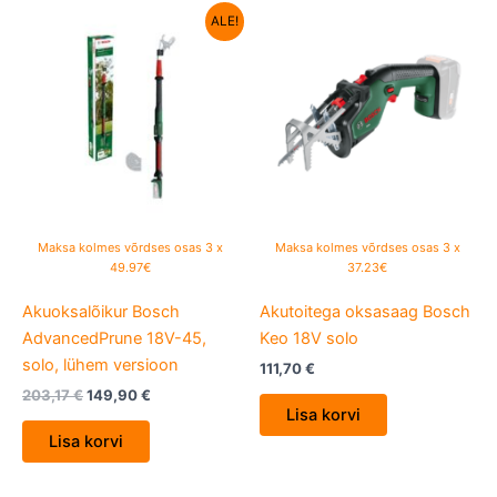
Algne
Current
ALE!
hind
price
oli:
is:
203,17 €.
149,90 €.
Maksa kolmes võrdses osas 3 x
Maksa kolmes võrdses osas 3 x
49.97€
37.23€
Akuoksalõikur Bosch
Akutoitega oksasaag Bosch
AdvancedPrune 18V-45,
Keo 18V solo
solo, lühem versioon
111,70
€
203,17
€
149,90
€
Lisa korvi
Lisa korvi