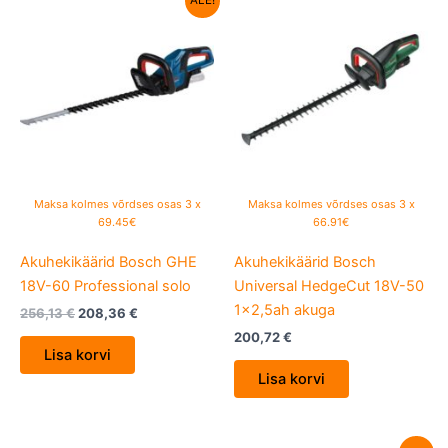
ALE!
hind
price
oli:
is:
256,13 €.
208,36 €.
Maksa kolmes võrdses osas 3 x
Maksa kolmes võrdses osas 3 x
69.45€
66.91€
Akuhekikäärid Bosch GHE
Akuhekikäärid Bosch
18V-60 Professional solo
Universal HedgeCut 18V-50
1×2,5ah akuga
256,13
€
208,36
€
200,72
€
Lisa korvi
Lisa korvi