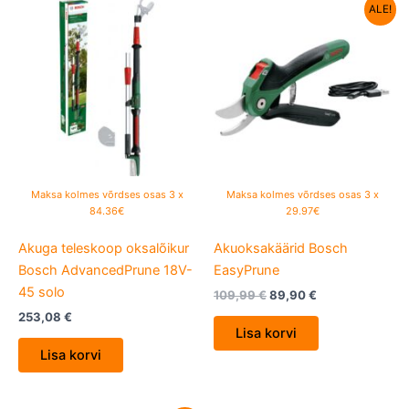
Algne
Current
ALE!
hind
price
oli:
is:
109,99 €.
89,90 €.
Maksa kolmes võrdses osas 3 x
Maksa kolmes võrdses osas 3 x
84.36€
29.97€
Akuga teleskoop oksalõikur
Akuoksakäärid Bosch
Bosch AdvancedPrune 18V-
EasyPrune
45 solo
109,99
€
89,90
€
253,08
€
Lisa korvi
Lisa korvi