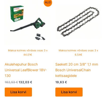
Algne
Current
ALE!
hind
price
oli:
is:
162,53 €.
132,03 €.
Maksa kolmes võrdses osas 3 x
Maksa kolmes võrdses osas 3 x
44.01€
6.54€
Akulehepuhur Bosch
Saekett 20 cm 3/8″ 1,1 mm
Universal LeafBlower 18V-
Bosch UniversalChain
130
kettsaagidele
162,53
€
132,03
€
19,63
€
Lisa korvi
Lisa korvi