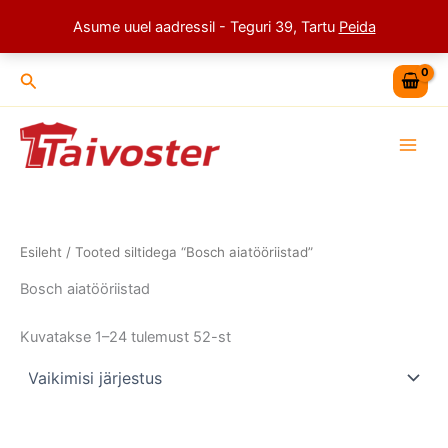
Skip
Asume uuel aadressil - Teguri 39, Tartu
Peida
to
content
Search
Esileht
/ Tooted siltidega “Bosch aiatööriistad”
Bosch aiatööriistad
Kuvatakse 1–24 tulemust 52-st