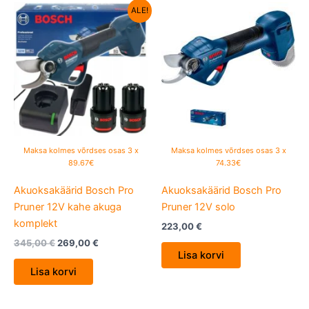
Algne
Current
ALE!
hind
price
oli:
is:
345,00 €.
269,00 €.
Maksa kolmes võrdses osas 3 x
Maksa kolmes võrdses osas 3 x
89.67€
74.33€
Akuoksakäärid Bosch Pro
Akuoksakäärid Bosch Pro
Pruner 12V kahe akuga
Pruner 12V solo
komplekt
223,00
€
345,00
€
269,00
€
Lisa korvi
Lisa korvi