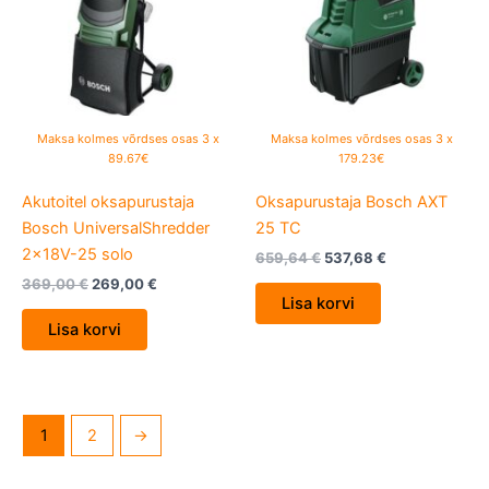
Maksa kolmes võrdses osas 3 x
Maksa kolmes võrdses osas 3 x
89.67€
179.23€
Akutoitel oksapurustaja
Oksapurustaja Bosch AXT
Bosch UniversalShredder
25 TC
2x18V-25 solo
659,64
€
537,68
€
369,00
€
269,00
€
Lisa korvi
Lisa korvi
1
2
→