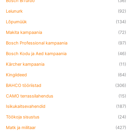
Bosch BiTurbo
(36)
Leiunurk
(92)
Lõpumüük
(134)
Makita kampaania
(72)
Bosch Professional kampaania
(97)
Bosch Kodu ja Aed kampaania
(46)
Kärcher kampaania
(11)
Kingiideed
(64)
BAHCO tööriistad
(306)
CAMO terrassilahendus
(15)
Isikukaitsevahendid
(187)
Töökoja sisustus
(24)
Matk ja militaar
(427)