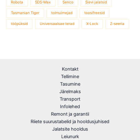
Robota
SDS-Max
Senco
Sievi jalatsid
Tasmanian Tiger
tolmuimejad
toosifreesid
tööpüksid
Universaalsae terad
X-Lock
Z-seeria
Kontakt
Tellimine
Tasumine
Järelmaks
Transport
Infolehed
Remont ja garantii
Riiete suurustabelid ja hooldusjuhised
Jalatsite hooldus
Leiunurk