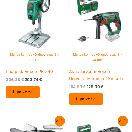
oli:
is:
oli:
is:
396,38 €.
293,74 €.
154,99 €.
129,00 €.
Maksa kolmes võrdses osas 3 x
Maksa kolmes võrdses osas 3 x
97.91€
43.00€
Puurpink Bosch PBD 40
Akupuurvasar Bosch
UniversalHammer 18V solo
396,38
€
293,74
€
154,99
€
129,00
€
Lisa korvi
Lisa korvi
Algne
Current
Algne
Current
ALE!
ALE!
hind
price
hind
price
oli:
is:
oli:
is: