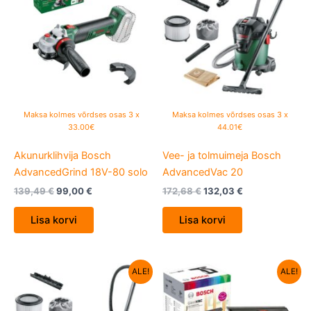
139,49 €.
99,00 €.
172,68 €.
132,03 €.
Maksa kolmes võrdses osas 3 x
Maksa kolmes võrdses osas 3 x
33.00€
44.01€
Akunurklihvija Bosch
Vee- ja tolmuimeja Bosch
AdvancedGrind 18V-80 solo
AdvancedVac 20
139,49
€
99,00
€
172,68
€
132,03
€
Lisa korvi
Lisa korvi
Algne
Current
Algne
Current
ALE!
ALE!
hind
price
hind
price
oli:
is:
oli:
is:
127,04 €.
99,00 €.
76,12 €.
59,90 €.