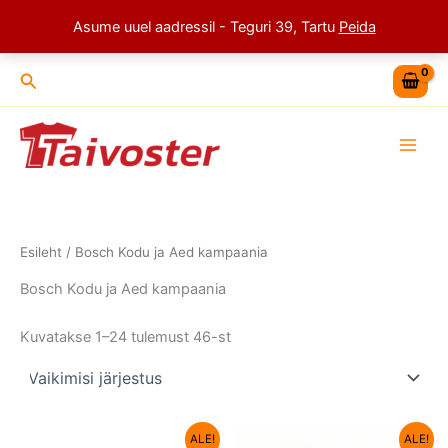
Skip
Asume uuel aadressil - Teguri 39, Tartu
Peida
to
content
Search
Esileht
/ Bosch Kodu ja Aed kampaania
Bosch Kodu ja Aed kampaania
Kuvatakse 1–24 tulemust 46-st
Algne
Current
Algne
Current
ALE!
ALE!