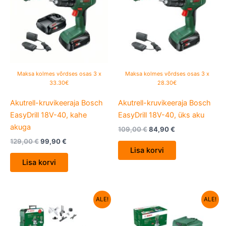
Maksa kolmes võrdses osas 3 x
Maksa kolmes võrdses osas 3 x
33.30€
28.30€
Akutrell-kruvikeeraja Bosch
Akutrell-kruvikeeraja Bosch
EasyDrill 18V-40, kahe
EasyDrill 18V-40, üks aku
akuga
109,00
€
84,90
€
129,00
€
99,90
€
Lisa korvi
Lisa korvi
Algne
Current
Algne
Current
ALE!
ALE!
hind
price
hind
price
oli:
is:
oli:
is:
238,75 €.
169,00 €.
165,33 €.
135,00 €.