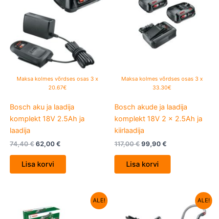
74,40 €.
62,00 €.
117,00 €.
99,90 €.
Maksa kolmes võrdses osas 3 x
Maksa kolmes võrdses osas 3 x
20.67€
33.30€
Bosch aku ja laadija
Bosch akude ja laadija
komplekt 18V 2.5Ah ja
komplekt 18V 2 x 2.5Ah ja
laadija
kiirlaadija
74,40
€
62,00
€
117,00
€
99,90
€
Lisa korvi
Lisa korvi
Algne
Current
Algne
Current
ALE!
ALE!
hind
price
hind
price
oli:
is:
oli:
is: