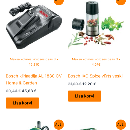
ALE!
ALE!
hind
price
hind
price
oli:
is:
oli:
is:
69,44 €.
45,63 €.
21,69 €.
12,20 €.
Maksa kolmes võrdses osas 3 x
Maksa kolmes võrdses osas 3 x
15.21€
4.07€
Bosch kiirlaadija AL 1880 CV
Bosch IXO Spice vürtsiveski
Home & Garden
21,69
€
12,20
€
69,44
€
45,63
€
Lisa korvi
Lisa korvi
Algne
Current
Algne
Current
ALE!
ALE!
hind
price
hind
price