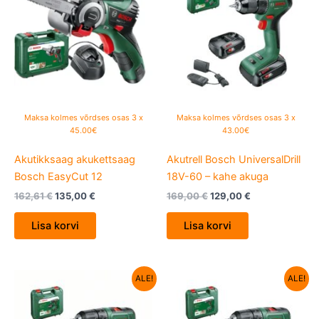
162,61 €.
135,00 €.
169,00 €.
129,00 €.
Maksa kolmes võrdses osas 3 x
Maksa kolmes võrdses osas 3 x
45.00€
43.00€
Akutikksaag akukettsaag
Akutrell Bosch UniversalDrill
Bosch EasyCut 12
18V-60 – kahe akuga
162,61
€
135,00
€
169,00
€
129,00
€
Lisa korvi
Lisa korvi
Algne
Current
Algne
Current
ALE!
ALE!
hind
price
hind
price
oli:
is:
oli:
is:
129,00 €.
99,90 €.
109,00 €.
84,90 €.