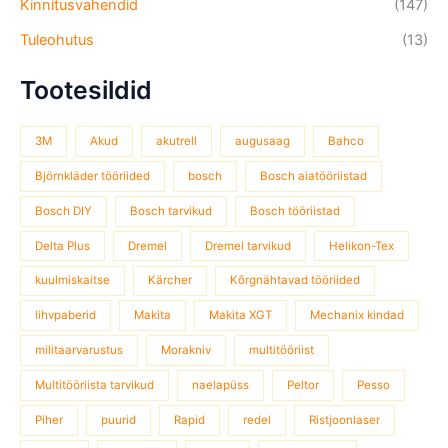
Kinnitusvahendid
(147)
Tuleohutus
(13)
Tootesildid
3M
Akud
akutrell
augusaag
Bahco
Björnkläder tööriided
bosch
Bosch aiatööriistad
Bosch DIY
Bosch tarvikud
Bosch tööriistad
Delta Plus
Dremel
Dremel tarvikud
Helikon-Tex
kuulmiskaitse
Kärcher
Kõrgnähtavad tööriided
lihvpaberid
Makita
Makita XGT
Mechanix kindad
militaarvarustus
Morakniv
multitööriist
Multitööriista tarvikud
naelapüss
Peltor
Pesso
Piher
puurid
Rapid
redel
Ristjoonlaser