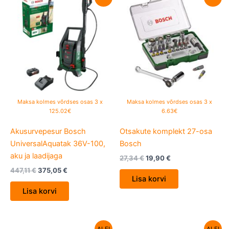
hind
price
hind
price
oli:
is:
oli:
is:
447,11 €.
375,05 €.
27,34 €.
19,90 €.
Maksa kolmes võrdses osas 3 x
Maksa kolmes võrdses osas 3 x
125.02€
6.63€
Akusurvepesur Bosch
Otsakute komplekt 27-osa
UniversalAquatak 36V-100,
Bosch
aku ja laadijaga
27,34
€
19,90
€
447,11
€
375,05
€
Lisa korvi
Lisa korvi
Algne
Current
Algne
Current