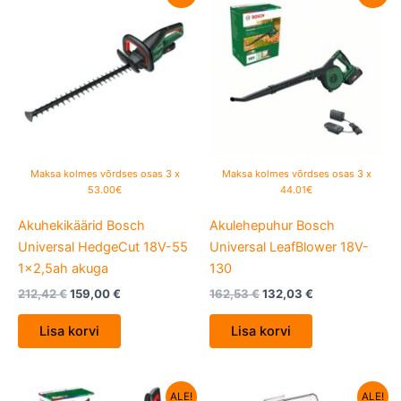
hind
price
hind
price
oli:
is:
oli:
is:
212,42 €.
159,00 €.
162,53 €.
132,03 €.
Maksa kolmes võrdses osas 3 x
Maksa kolmes võrdses osas 3 x
53.00€
44.01€
Akuhekikäärid Bosch
Akulehepuhur Bosch
Universal HedgeCut 18V-55
Universal LeafBlower 18V-
1×2,5ah akuga
130
212,42
€
159,00
€
162,53
€
132,03
€
Lisa korvi
Lisa korvi
Algne
Current
Algne
Current
ALE!
ALE!