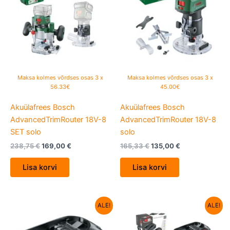
Maksa kolmes võrdses osas 3 x
Maksa kolmes võrdses osas 3 x
56.33€
45.00€
Akuülafrees Bosch
Akuülafrees Bosch
AdvancedTrimRouter 18V-8
AdvancedTrimRouter 18V-8
SET solo
solo
238,75
€
169,00
€
165,33
€
135,00
€
Lisa korvi
Lisa korvi
Algne
Current
Algne
Current
ALE!
ALE!
hind
price
hind
price
oli:
is:
oli:
is:
76,22 €.
49,00 €.
86,38 €.
71,05 €.