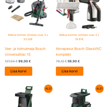
Maksa kolmes võrdses osas 3 x
Maksa kolmes võrdses osas 3 x
33.00€
19.97€
Vee- ja tolmuimeja Bosch
Aknapesur Bosch GlassVAC
UniversalVac 15
komplekt
127,04
€
99,00
€
76,12
€
59,90
€
Lisa korvi
Lisa korvi
Algne
Current
Algne
Current
ALE!
ALE!
hind
price
hind
price
oli:
is:
oli:
is:
369,00 €.
269,00 €.
659,64 €.
537,68 €.