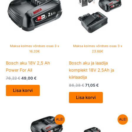
Maksa kolmes võrdses osas 3 x
Maksa kolmes võrdses osas 3 x
16.33€
23.68€
Bosch aku 18V 2,5 Ah
Bosch aku ja laadija
Power For All
komplekt 18V 2.5Ah ja
kiirlaadija
76,22
€
49,00
€
86,38
€
71,05
€
Lisa korvi
Lisa korvi
Algne
Current
Algne
Current
ALE!
ALE!
hind
price
hind
price
oli:
is:
oli:
is: