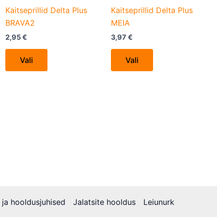
on
on
Kaitseprillid Delta Plus
Kaitseprillid Delta Plus
the
the
BRAVA2
MEIA
product
product
2,95
€
3,97
€
page
page
Vali
Vali
 ja hooldusjuhised
Jalatsite hooldus
Leiunurk