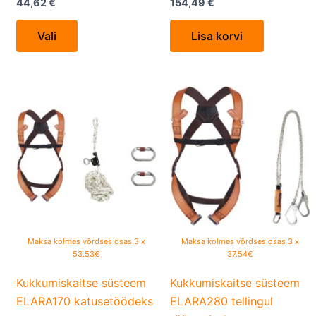
44,62
€
154,49
€
Vali
Lisa korvi
This
product
has
multiple
variants.
The
options
may
be
Maksa kolmes võrdses osas 3 x
Maksa kolmes võrdses osas 3 x
53.53€
37.54€
chosen
on
Kukkumiskaitse süsteem
Kukkumiskaitse süsteem
the
ELARA170 katusetöödeks
ELARA280 tellingul
product