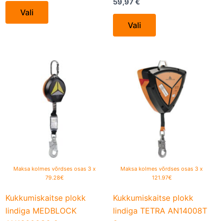
59,97
€
Vali
Vali
Maksa kolmes võrdses osas 3 x
Maksa kolmes võrdses osas 3 x
79.28€
121.97€
Kukkumiskaitse plokk
Kukkumiskaitse plokk
lindiga MEDBLOCK
lindiga TETRA AN14008T