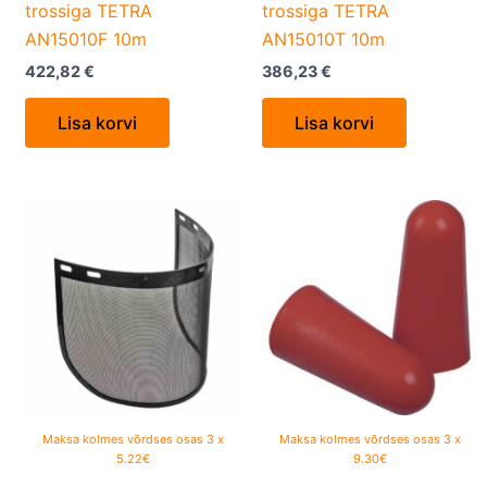
trossiga TETRA
trossiga TETRA
AN15010F 10m
AN15010T 10m
422,82
€
386,23
€
Lisa korvi
Lisa korvi
Maksa kolmes võrdses osas 3 x
Maksa kolmes võrdses osas 3 x
5.22€
9.30€