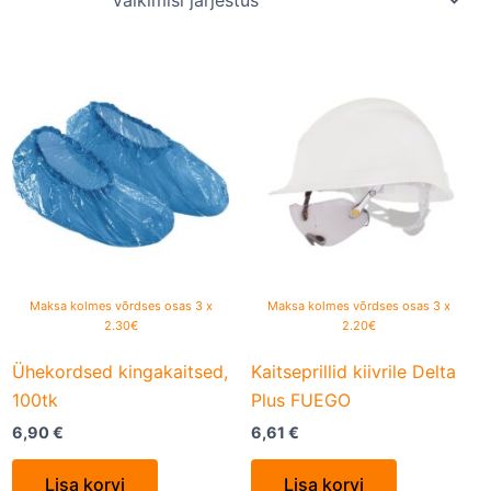
Maksa kolmes võrdses osas 3 x
Maksa kolmes võrdses osas 3 x
2.30€
2.20€
Ühekordsed kingakaitsed,
Kaitseprillid kiivrile Delta
100tk
Plus FUEGO
6,90
€
6,61
€
Lisa korvi
Lisa korvi