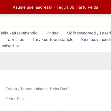
Asume uuel aadressil - Teguri 39, Tartu
Peida
Isikukaitsevahendid
Kindad
Mõõteseadmed / Laserid 
Tööriistad
Tarvikud tööriistadele
Kinnitusvahend
kumised
Esileht
/ Tooted siltidega “Delta Plus”
Delta Plus