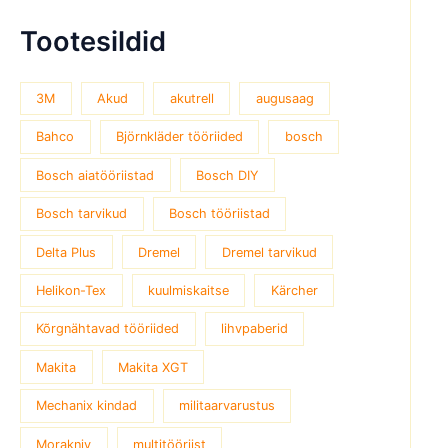
Tootesildid
3M
Akud
akutrell
augusaag
Bahco
Björnkläder tööriided
bosch
Bosch aiatööriistad
Bosch DIY
Bosch tarvikud
Bosch tööriistad
Delta Plus
Dremel
Dremel tarvikud
Helikon-Tex
kuulmiskaitse
Kärcher
Kõrgnähtavad tööriided
lihvpaberid
Makita
Makita XGT
Mechanix kindad
militaarvarustus
Morakniv
multitööriist