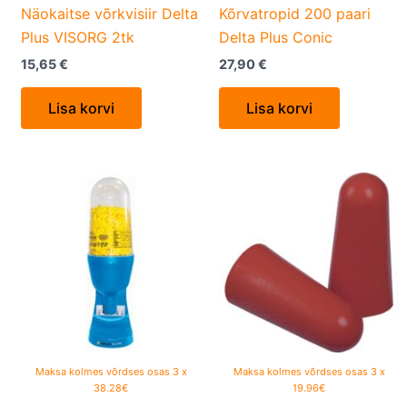
Näokaitse võrkvisiir Delta
Kõrvatropid 200 paari
Plus VISORG 2tk
Delta Plus Conic
15,65
€
27,90
€
Lisa korvi
Lisa korvi
Maksa kolmes võrdses osas 3 x
Maksa kolmes võrdses osas 3 x
38.28€
19.96€