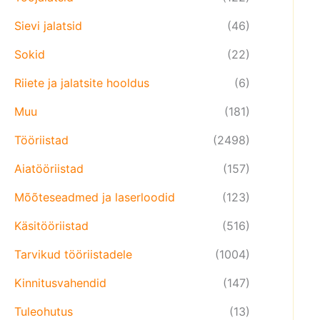
Sievi jalatsid
(46)
Sokid
(22)
Riiete ja jalatsite hooldus
(6)
Muu
(181)
Tööriistad
(2498)
Aiatööriistad
(157)
Mõõteseadmed ja laserloodid
(123)
Käsitööriistad
(516)
Tarvikud tööriistadele
(1004)
Kinnitusvahendid
(147)
Tuleohutus
(13)