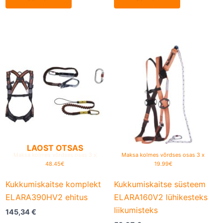
This
This
product
product
has
has
multiple
multiple
variants.
variants.
The
The
options
options
may
may
LAOST OTSAS
be
be
Maksa kolmes võrdses osas 3 x
Maksa kolmes võrdses osas 3 x
48.45€
19.99€
chosen
chosen
on
on
Kukkumiskaitse komplekt
Kukkumiskaitse süsteem
the
the
ELARA390HV2 ehitus
ELARA160V2 lühikesteks
product
product
liikumisteks
145,34
€
page
page