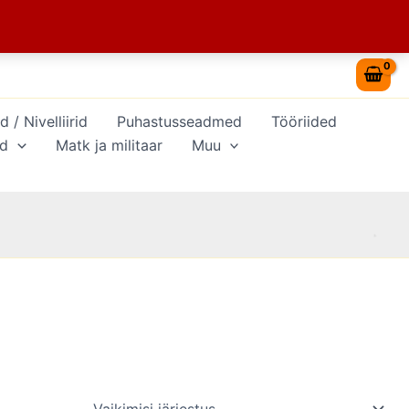
/ Nivelliirid
Puhastusseadmed
Tööriided
id
Matk ja militaar
Muu