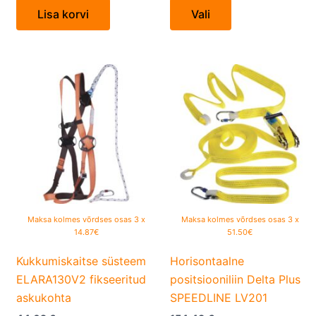
Lisa korvi
Vali
This
product
has
multiple
variants.
The
options
may
be
Maksa kolmes võrdses osas 3 x
Maksa kolmes võrdses osas 3 x
14.87€
51.50€
chosen
on
Kukkumiskaitse süsteem
Horisontaalne
the
ELARA130V2 fikseeritud
positsiooniliin Delta Plus
product
askukohta
SPEEDLINE LV201
page