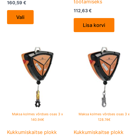
töötamiseks
160,59
€
page
112,63
€
Vali
Lisa korvi
Maksa kolmes võrdses osas 3 x
Maksa kolmes võrdses osas 3 x
140.94€
128.74€
Kukkumiskaitse plokk
Kukkumiskaitse plokk