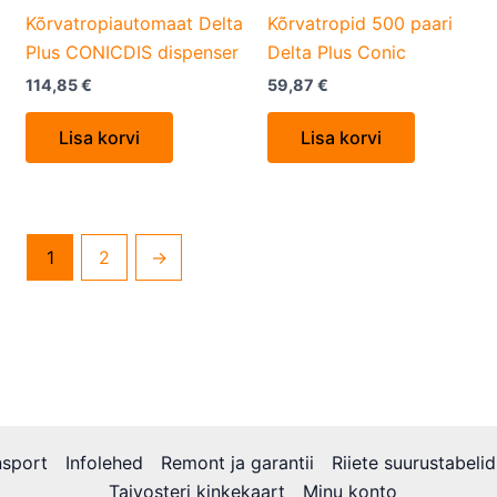
Kõrvatropiautomaat Delta
Kõrvatropid 500 paari
Plus CONICDIS dispenser
Delta Plus Conic
114,85
€
59,87
€
Lisa korvi
Lisa korvi
1
2
→
nsport
Infolehed
Remont ja garantii
Riiete suurustabelid
Taivosteri kinkekaart
Minu konto