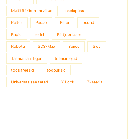
Multitööriista tarvikud
naelapüss
Peltor
Pesso
Piher
puurid
Rapid
redel
Ristjoonlaser
Robota
SDS-Max
Senco
Sievi
Tasmanian Tiger
tolmuimejad
toosifreesid
tööpüksid
Universaalsae terad
X-Lock
Z-seeria