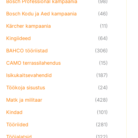
Bosch Professional kampaania
(98)
Bosch Kodu ja Aed kampaania
(46)
Kärcher kampaania
(11)
Kingiideed
(64)
BAHCO tööriistad
(306)
CAMO terrassilahendus
(15)
Isikukaitsevahendid
(187)
Töökoja sisustus
(24)
Matk ja militaar
(428)
Kindad
(101)
Tööriided
(281)
Tööjalatsid
(122)