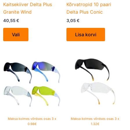
on
Kaitsekiiver Delta Plus
Kõrvatropid 10 paari
the
Granite Wind
Delta Plus Conic
product
40,55
€
3,05
€
page
Vali
Lisa korvi
This
This
product
product
has
has
multiple
multiple
variants.
variants.
The
The
options
options
may
may
be
be
Maksa kolmes võrdses osas 3 x
Maksa kolmes võrdses osas 3 x
0.98€
1.32€
chosen
chosen