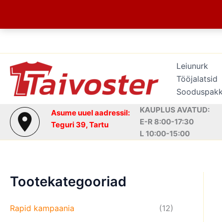
Skip
to
content
Leiunurk
Tööjalatsid
Sooduspak
KAUPLUS AVATUD:
Asume uuel aadressil:
E-R 8:00-17:30
Teguri 39, Tartu
L 10:00-15:00
Tootekategooriad
Rapid kampaania
(12)