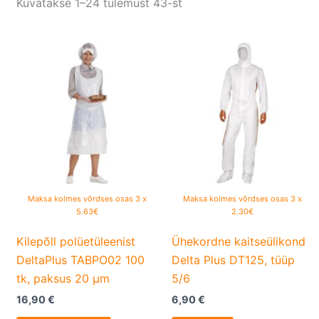
Kuvatakse 1–24 tulemust 43-st
This
product
has
multiple
variants.
The
options
may
be
Maksa kolmes võrdses osas 3 x
Maksa kolmes võrdses osas 3 x
5.63€
2.30€
chosen
on
Kilepõll polüetüleenist
Ühekordne kaitseülikond
the
DeltaPlus TABPO02 100
Delta Plus DT125, tüüp
product
tk, paksus 20 μm
5/6
page
16,90
€
6,90
€