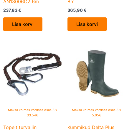
AN13006C2 6m
8m
237,83
€
365,90
€
Lisa korvi
Lisa korvi
This
product
has
multiple
variants.
The
options
may
be
Maksa kolmes võrdses osas 3 x
Maksa kolmes võrdses osas 3 x
33.54€
5.05€
chosen
on
Topelt turvaliin
Kummikud Delta Plus