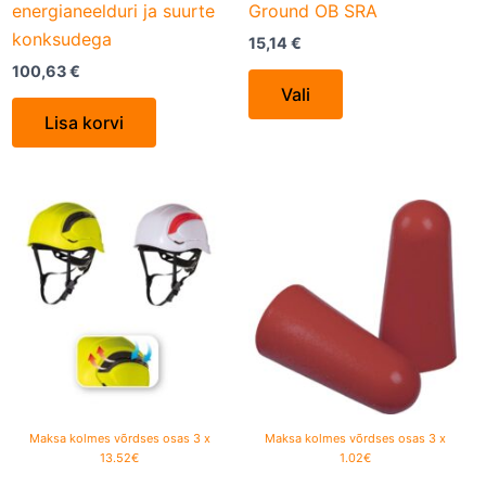
the
energianeelduri ja suurte
Ground OB SRA
product
konksudega
15,14
€
page
100,63
€
Vali
Lisa korvi
This
product
has
multiple
variants.
The
options
may
be
Maksa kolmes võrdses osas 3 x
Maksa kolmes võrdses osas 3 x
13.52€
1.02€
chosen