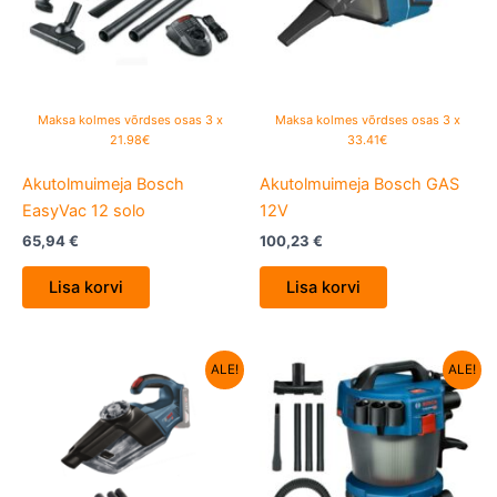
Maksa kolmes võrdses osas 3 x
Maksa kolmes võrdses osas 3 x
21.98€
33.41€
Akutolmuimeja Bosch
Akutolmuimeja Bosch GAS
EasyVac 12 solo
12V
65,94
€
100,23
€
Lisa korvi
Lisa korvi
Algne
Current
Algne
Current
ALE!
ALE!
hind
price
hind
price
oli:
is:
oli:
is:
120,95 €.
99,00 €.
212,42 €.
172,68 €.