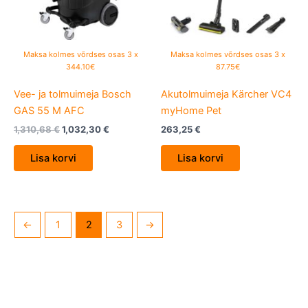
Maksa kolmes võrdses osas 3 x
Maksa kolmes võrdses osas 3 x
344.10€
87.75€
Vee- ja tolmuimeja Bosch
Akutolmuimeja Kärcher VC4
GAS 55 M AFC
myHome Pet
1,310,68
€
1,032,30
€
263,25
€
Lisa korvi
Lisa korvi
←
1
2
3
→