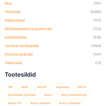
Muu
(181)
Tööriistad
(2498)
Aiatööriistad
(157)
Mõõteseadmed ja laserloodid
(123)
Käsitööriistad
(516)
Tarvikud tööriistadele
(1004)
Kinnitusvahendid
(147)
Tuleohutus
(13)
Tootesildid
3M
Akud
akutrell
augusaag
Bahco
Björnkläder tööriided
bosch
Bosch aiatööriistad
Bosch DIY
Bosch tarvikud
Bosch tööriistad