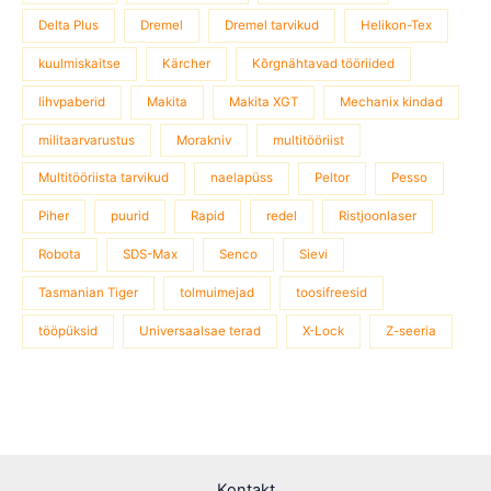
Delta Plus
Dremel
Dremel tarvikud
Helikon-Tex
kuulmiskaitse
Kärcher
Kõrgnähtavad tööriided
lihvpaberid
Makita
Makita XGT
Mechanix kindad
militaarvarustus
Morakniv
multitööriist
Multitööriista tarvikud
naelapüss
Peltor
Pesso
Piher
puurid
Rapid
redel
Ristjoonlaser
Robota
SDS-Max
Senco
Sievi
Tasmanian Tiger
tolmuimejad
toosifreesid
tööpüksid
Universaalsae terad
X-Lock
Z-seeria
Kontakt