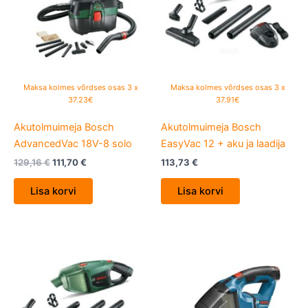
Maksa kolmes võrdses osas 3 x
Maksa kolmes võrdses osas 3 x
37.23€
37.91€
Akutolmuimeja Bosch
Akutolmuimeja Bosch
AdvancedVac 18V-8 solo
EasyVac 12 + aku ja laadija
129,16
€
111,70
€
113,73
€
Lisa korvi
Lisa korvi