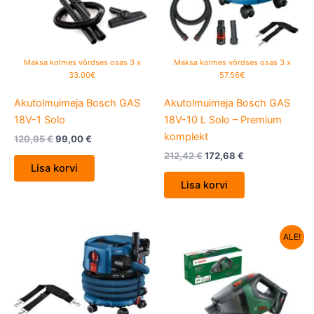
Maksa kolmes võrdses osas 3 x
Maksa kolmes võrdses osas 3 x
33.00€
57.56€
Akutolmuimeja Bosch GAS
Akutolmuimeja Bosch GAS
18V-1 Solo
18V-10 L Solo – Premium
komplekt
120,95
€
99,00
€
212,42
€
172,68
€
Lisa korvi
Lisa korvi
Algne
Current
ALE!
hind
price
oli:
is:
165,33 €.
114,90 €.