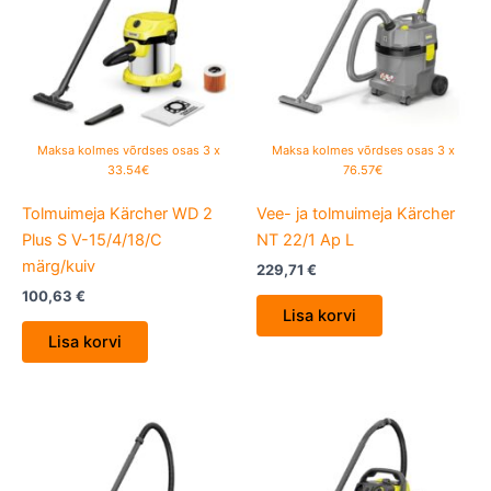
Maksa kolmes võrdses osas 3 x
Maksa kolmes võrdses osas 3 x
33.54€
76.57€
Tolmuimeja Kärcher WD 2
Vee- ja tolmuimeja Kärcher
Plus S V-15/4/18/C
NT 22/1 Ap L
märg/kuiv
229,71
€
100,63
€
Lisa korvi
Lisa korvi