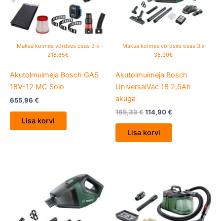
Maksa kolmes võrdses osas 3 x
Maksa kolmes võrdses osas 3 x
218.65€
38.30€
Akutolmuimeja Bosch GAS
Akutolmuimeja Bosch
18V-12 MC Solo
UniversalVac 18 2,5Ah
akuga
655,96
€
165,33
€
114,90
€
Lisa korvi
Lisa korvi