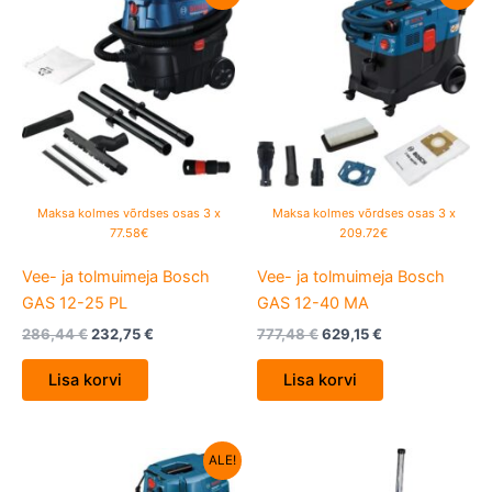
hind
price
hind
price
oli:
is:
oli:
is:
286,44 €.
232,75 €.
777,48 €.
629,15 €.
Maksa kolmes võrdses osas 3 x
Maksa kolmes võrdses osas 3 x
77.58€
209.72€
Vee- ja tolmuimeja Bosch
Vee- ja tolmuimeja Bosch
GAS 12-25 PL
GAS 12-40 MA
286,44
€
232,75
€
777,48
€
629,15
€
Lisa korvi
Lisa korvi
Algne
Current
ALE!
hind
price