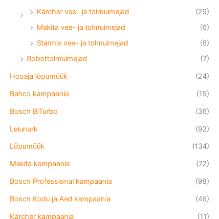
Kärcher vee- ja tolmuimejad
(29)
Makita vee- ja tolmuimejad
(6)
Starmix vee- ja tolmuimejad
(6)
Robottolmuimejad
(7)
Hooaja lõpumüük
(24)
Bahco kampaania
(15)
Bosch BiTurbo
(36)
Leiunurk
(92)
Lõpumüük
(134)
Makita kampaania
(72)
Bosch Professional kampaania
(98)
Bosch Kodu ja Aed kampaania
(46)
Kärcher kampaania
(11)