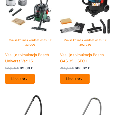
Maksa kolmes võrdses osas 3 x
Maksa kolmes võrdses osas 3 x
33.00€
202.94€
Vee- ja tolmuimeja Bosch
Vee- ja tolmuimeja Bosch
UniversalVac 15
GAS 35 L SFC+
127,04
€
99,00
€
755,16
€
608,82
€
Lisa korvi
Lisa korvi