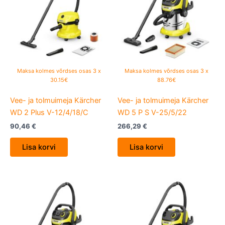
Maksa kolmes võrdses osas 3 x
Maksa kolmes võrdses osas 3 x
30.15€
88.76€
Vee- ja tolmuimeja Kärcher
Vee- ja tolmuimeja Kärcher
WD 2 Plus V-12/4/18/C
WD 5 P S V-25/5/22
90,46
€
266,29
€
Lisa korvi
Lisa korvi