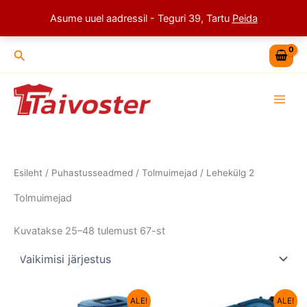
Skip
Asume uuel aadressil - Teguri 39, Tartu
Peida
to
content
Search
Esileht
/
Puhastusseadmed
/
Tolmuimejad
/ Lehekülg 2
Tolmuimejad
Kuvatakse 25–48 tulemust 67-st
Algne
Current
Algne
Current
ALE!
ALE!