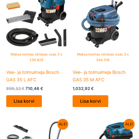
oli:
is:
859,32 €.
710,46 €.
Maksa kolmes võrdses osas 3 x
Maksa kolmes võrdses osas 3 x
236.82€
344.31€
Vee- ja tolmuimeja Bosch
Vee- ja tolmuimeja Bosch
GAS 35 L AFC
GAS 35 M AFC
859,32
€
710,46
€
1,032,92
€
Lisa korvi
Lisa korvi
Algne
Current
Algne
Current
ALE!
ALE!
hind
price
hind
price
oli:
is:
oli:
is:
127,04 €.
99,00 €.
755,16 €.
608,82 €.