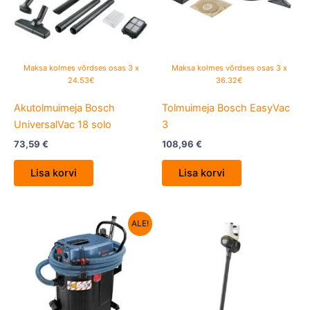
Maksa kolmes võrdses osas 3 x
Maksa kolmes võrdses osas 3 x
24.53€
36.32€
Akutolmuimeja Bosch
Tolmuimeja Bosch EasyVac
UniversalVac 18 solo
3
73,59
€
108,96
€
Lisa korvi
Lisa korvi
Algne
Current
ALE!
hind
price
oli:
is:
1,310,68 €.
1,032,30 €.