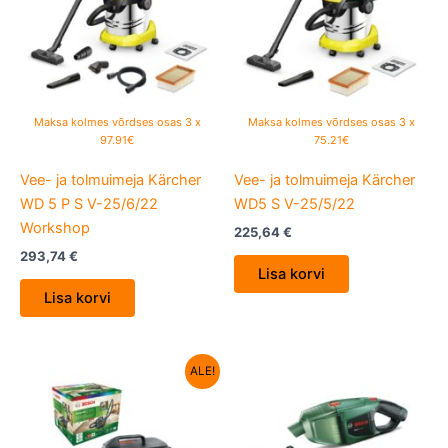
Maksa kolmes võrdses osas 3 x
Maksa kolmes võrdses osas 3 x
97.91€
75.21€
Vee- ja tolmuimeja Kärcher
Vee- ja tolmuimeja Kärcher
WD 5 P S V-25/6/22
WD5 S V-25/5/22
Workshop
225,64
€
293,74
€
Lisa korvi
Lisa korvi
Algne
Current
ALE!
hind
price
oli:
is:
129,16 €.
111,70 €.