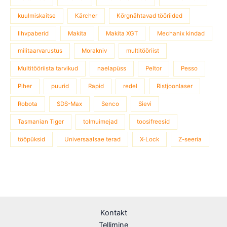
kuulmiskaitse
Kärcher
Kõrgnähtavad tööriided
lihvpaberid
Makita
Makita XGT
Mechanix kindad
militaarvarustus
Morakniv
multitööriist
Multitööriista tarvikud
naelapüss
Peltor
Pesso
Piher
puurid
Rapid
redel
Ristjoonlaser
Robota
SDS-Max
Senco
Sievi
Tasmanian Tiger
tolmuimejad
toosifreesid
tööpüksid
Universaalsae terad
X-Lock
Z-seeria
Kontakt
Tellimine