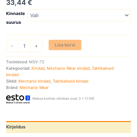
33,44
€
Kinnaste
suurus
Lisa korvi
-
+
Tootekood:
MSV-72
Kategooriad:
Kindad
,
Mechanix Wear kindad
,
Taktikalised
kindad
Sildid:
Mechanix kindad
,
Taktikalised kindad
Bränd:
Mechanix Wear
Maksa kolmes võrdses osas 3 x 11.15€
Kirjeldus