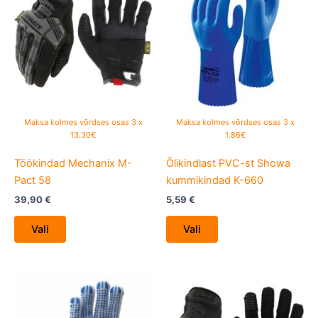
has
has
multiple
multiple
variants.
variants.
The
The
options
options
may
may
be
be
Maksa kolmes võrdses osas 3 x
Maksa kolmes võrdses osas 3 x
chosen
chosen
13.30€
1.86€
on
on
Töökindad Mechanix M-
Õlikindlast PVC-st Showa
the
the
Pact 58
kummikindad K-660
product
product
page
page
39,90
€
5,59
€
Vali
Vali
This
This
product
product
has
has