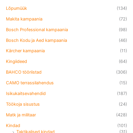
Lõpumüük
(134)
Makita kampaania
(72)
Bosch Professional kampaania
(98)
Bosch Kodu ja Aed kampaania
(46)
Kärcher kampaania
(11)
Kingiideed
(64)
BAHCO tööriistad
(306)
CAMO terrassilahendus
(15)
Isikukaitsevahendid
(187)
Töökoja sisustus
(24)
Matk ja militaar
(428)
Kindad
(101)
Taktikalised kindad
(31)