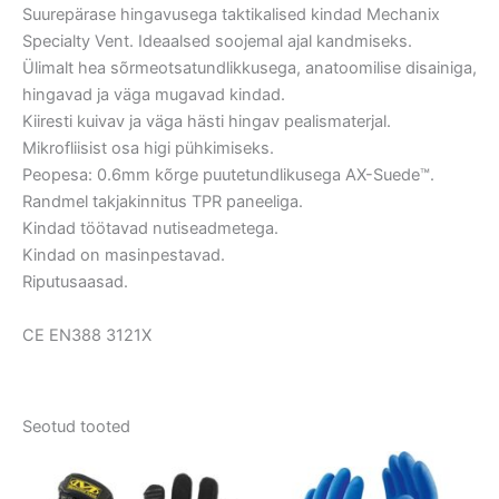
Suurepärase hingavusega taktikalised kindad Mechanix
Specialty Vent. Ideaalsed soojemal ajal kandmiseks.
Ülimalt hea sõrmeotsatundlikkusega, anatoomilise disainiga,
hingavad ja väga mugavad kindad.
Kiiresti kuivav ja väga hästi hingav pealismaterjal.
Mikrofliisist osa higi pühkimiseks.
Peopesa: 0.6mm kõrge puutetundlikusega AX-Suede™.
Randmel takjakinnitus TPR paneeliga.
Kindad töötavad nutiseadmetega.
Kindad on masinpestavad.
Riputusaasad.
CE EN388 3121X
Seotud tooted
This
This
product
product