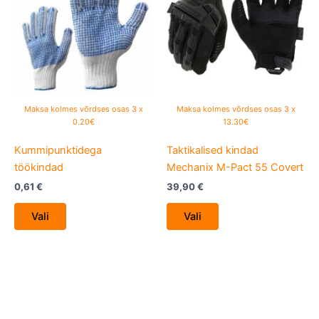
multiple
multiple
variants.
variants.
The
The
options
options
may
may
be
be
Maksa kolmes võrdses osas 3 x
Maksa kolmes võrdses osas 3 x
chosen
chosen
0.20€
13.30€
on
on
Kummipunktidega
Taktikalised kindad
the
the
töökindad
Mechanix M-Pact 55 Covert
product
product
page
page
0,61
€
39,90
€
Vali
Vali