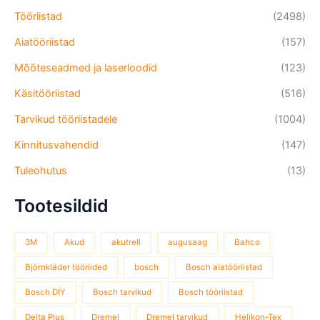
Tööriistad
(2498)
Aiatööriistad
(157)
Mõõteseadmed ja laserloodid
(123)
Käsitööriistad
(516)
Tarvikud tööriistadele
(1004)
Kinnitusvahendid
(147)
Tuleohutus
(13)
Tootesildid
3M
Akud
akutrell
augusaag
Bahco
Björnkläder tööriided
bosch
Bosch aiatööriistad
Bosch DIY
Bosch tarvikud
Bosch tööriistad
Delta Plus
Dremel
Dremel tarvikud
Helikon-Tex