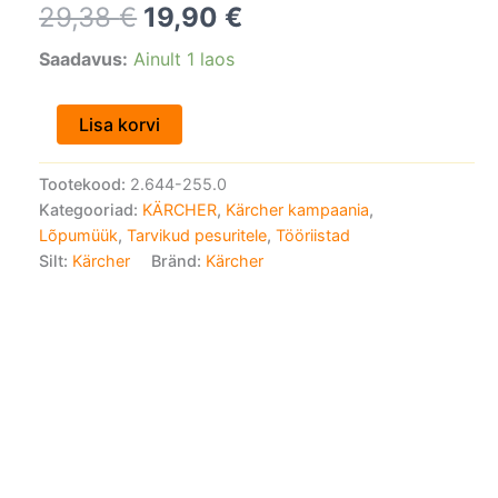
29,38
€
19,90
€
29,38 €.
19,90 €.
Saadavus:
Ainult 1 laos
Lisa korvi
Tootekood:
2.644-255.0
Kategooriad:
KÄRCHER
,
Kärcher kampaania
,
Lõpumüük
,
Tarvikud pesuritele
,
Tööriistad
Silt:
Kärcher
Bränd:
Kärcher