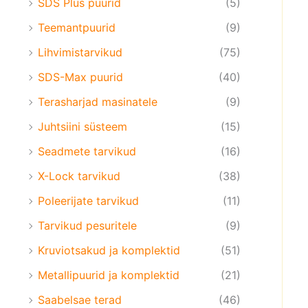
SDS Plus puurid
(5)
Teemantpuurid
(9)
Lihvimistarvikud
(75)
SDS-Max puurid
(40)
Terasharjad masinatele
(9)
Juhtsiini süsteem
(15)
Seadmete tarvikud
(16)
X-Lock tarvikud
(38)
Poleerijate tarvikud
(11)
Tarvikud pesuritele
(9)
Kruviotsakud ja komplektid
(51)
Metallipuurid ja komplektid
(21)
Saabelsae terad
(46)