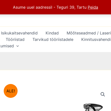
Asume uuel aadressil - Teguri 39, Tartu
Peida
Isikukaitsevahendid
Kindad
Mõõteseadmed / Laserid 
Tööriistad
Tarvikud tööriistadele
Kinnitusvahend
kumised
ALE!