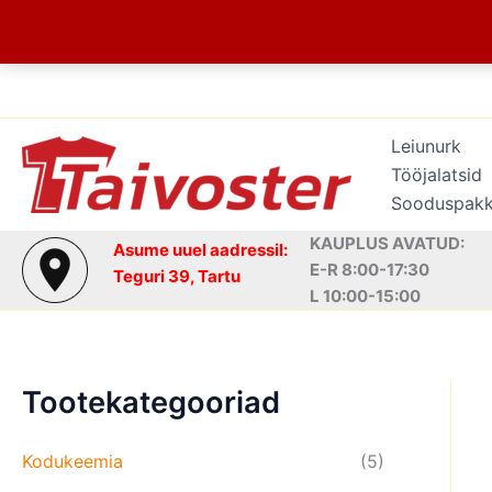
Skip
to
content
Leiunurk
Tööjalatsid
Sooduspak
KAUPLUS AVATUD:
Asume uuel aadressil:
E-R 8:00-17:30
Teguri 39, Tartu
L 10:00-15:00
Tootekategooriad
Kodukeemia
(5)