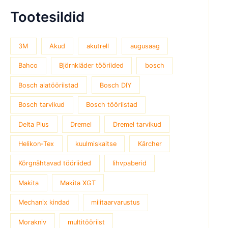
Tootesildid
3M
Akud
akutrell
augusaag
Bahco
Björnkläder tööriided
bosch
Bosch aiatööriistad
Bosch DIY
Bosch tarvikud
Bosch tööriistad
Delta Plus
Dremel
Dremel tarvikud
Helikon-Tex
kuulmiskaitse
Kärcher
Kõrgnähtavad tööriided
lihvpaberid
Makita
Makita XGT
Mechanix kindad
militaarvarustus
Morakniv
multitööriist