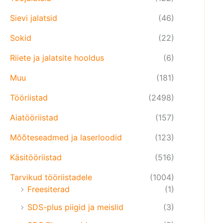
Sievi jalatsid
(46)
Sokid
(22)
Riiete ja jalatsite hooldus
(6)
Muu
(181)
Tööriistad
(2498)
Aiatööriistad
(157)
Mõõteseadmed ja laserloodid
(123)
Käsitööriistad
(516)
Tarvikud tööriistadele
(1004)
Freesiterad
(1)
SDS-plus piigid ja meislid
(3)