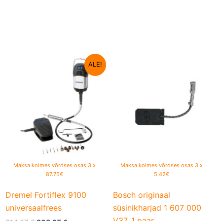
Algne
Current
ALE!
hind
price
oli:
is:
314,07 €.
263,25 €.
Maksa kolmes võrdses osas 3 x
Maksa kolmes võrdses osas 3 x
87.75€
5.42€
Dremel Fortiflex 9100
Bosch originaal
universaalfrees
süsinikharjad 1 607 000
V37, 1 paar