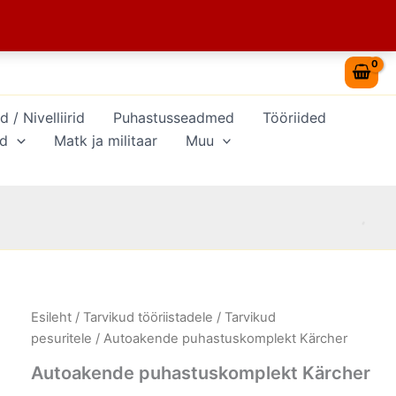
29,38 €.
19,90 €.
/ Nivelliirid
Puhastusseadmed
Tööriided
id
Matk ja militaar
Muu
Autoakende
Esileht
/
Tarvikud tööriistadele
/
Tarvikud
Algne
Current
puhastuskomplekt
pesuritele
/ Autoakende puhastuskomplekt Kärcher
Kärcher
hind
price
kogus
Autoakende puhastuskomplekt Kärcher
oli:
is: