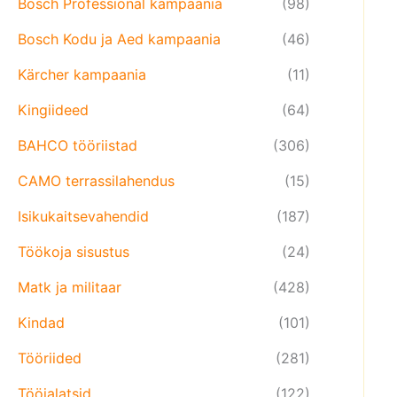
Bosch Professional kampaania
(98)
Bosch Kodu ja Aed kampaania
(46)
Kärcher kampaania
(11)
Kingiideed
(64)
BAHCO tööriistad
(306)
CAMO terrassilahendus
(15)
Isikukaitsevahendid
(187)
Töökoja sisustus
(24)
Matk ja militaar
(428)
Kindad
(101)
Tööriided
(281)
Tööjalatsid
(122)