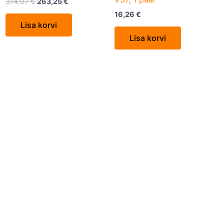
314,07
€
263,25
€
16,26
€
Lisa korvi
Lisa korvi