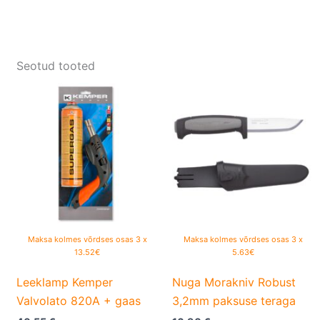
Seotud tooted
Maksa kolmes võrdses osas 3 x
Maksa kolmes võrdses osas 3 x
13.52€
5.63€
Leeklamp Kemper
Nuga Morakniv Robust
Valvolato 820A + gaas
3,2mm paksuse teraga