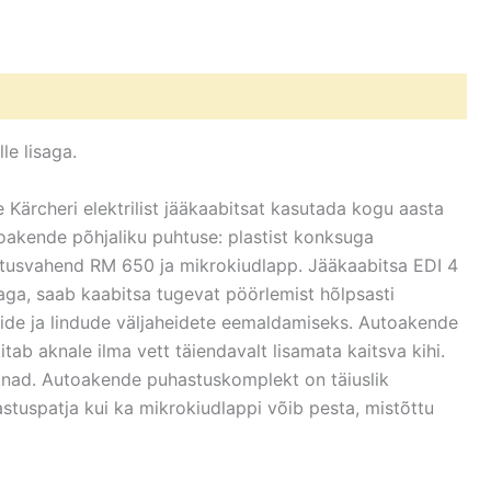
le lisaga.
 Kärcheri elektrilist jääkaabitsat kasutada kogu aasta
oakende põhjaliku puhtuse: plastist konksuga
tusvahend RM 650 ja mikrokiudlapp. Jääkaabitsa EDI 4
ga, saab kaabitsa tugevat pöörlemist hõlpsasti
ide ja lindude väljaheidete eemaldamiseks. Autoakende
b aknale ilma vett täiendavalt lisamata kaitsva kihi.
knad. Autoakende puhastuskomplekt on täiuslik
astuspatja kui ka mikrokiudlappi võib pesta, mistõttu