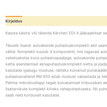
Kirjeldus
Kasuta käsitsi või täienda Kärcheri EDI 4 jääkaabitsat sel
Täiuslik lisand: autoakende puhastuskomplekti abil saate
vältel. Komplekti kuulub 4 komponenti, mis tagavad aut
vahetusketas koos puhastuspadjaga, autoakende puhas
ketta asendamisel aknapuhastuskomplekti ketta ja padja
kasutada igasugu mustuse, näiteks kuivanud putukajääk
puhastusvahend RM 650 aitab mustust vabastada ja tekita
Pehme mikrokiudlapp tagab kuivatamisel triibuvabad a
lisatarvikute komplekt kiireks vahepuhastuseks. Nii puh
saab neid korduvalt kasutada.