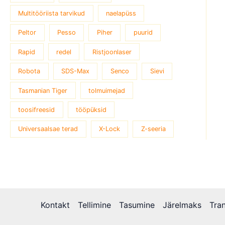
Multitööriista tarvikud
naelapüss
Peltor
Pesso
Piher
puurid
Rapid
redel
Ristjoonlaser
Robota
SDS-Max
Senco
Sievi
Tasmanian Tiger
tolmuimejad
toosifreesid
tööpüksid
Universaalsae terad
X-Lock
Z-seeria
Kontakt
Tellimine
Tasumine
Järelmaks
Tra