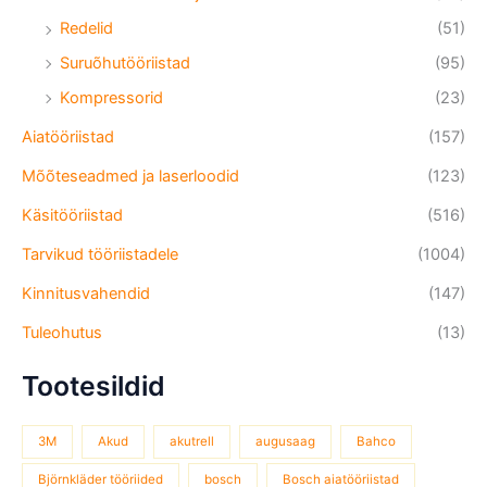
Redelid
(51)
Suruõhutööriistad
(95)
Kompressorid
(23)
Aiatööriistad
(157)
Mõõteseadmed ja laserloodid
(123)
Käsitööriistad
(516)
Tarvikud tööriistadele
(1004)
Kinnitusvahendid
(147)
Tuleohutus
(13)
Tootesildid
3M
Akud
akutrell
augusaag
Bahco
Björnkläder tööriided
bosch
Bosch aiatööriistad