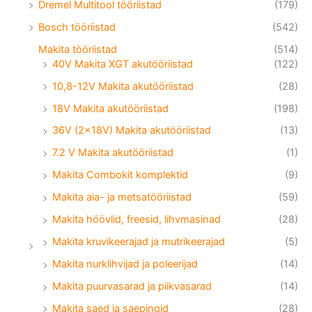
Dremel Multitool tööriistad
(179)
Bosch tööriistad
(542)
Makita tööriistad
(514)
40V Makita XGT akutööriistad
(122)
10,8-12V Makita akutööriistad
(28)
18V Makita akutööriistad
(198)
36V (2x18V) Makita akutööriistad
(13)
7.2 V Makita akutööriistad
(1)
Makita Combokit komplektid
(9)
Makita aia- ja metsatööriistad
(59)
Makita höövlid, freesid, lihvmasinad
(28)
Makita kruvikeerajad ja mutrikeerajad
(5)
Makita nurklihvijad ja poleerijad
(14)
Makita puurvasarad ja piikvasarad
(14)
Makita saed ja saepingid
(28)