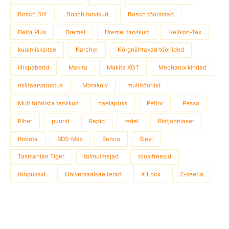
Bosch DIY
Bosch tarvikud
Bosch tööriistad
Delta Plus
Dremel
Dremel tarvikud
Helikon-Tex
kuulmiskaitse
Kärcher
Kõrgnähtavad tööriided
lihvpaberid
Makita
Makita XGT
Mechanix kindad
militaarvarustus
Morakniv
multitööriist
Multitööriista tarvikud
naelapüss
Peltor
Pesso
Piher
puurid
Rapid
redel
Ristjoonlaser
Robota
SDS-Max
Senco
Sievi
Tasmanian Tiger
tolmuimejad
toosifreesid
tööpüksid
Universaalsae terad
X-Lock
Z-seeria