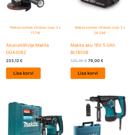
Maksa kolmes võrdses osas 3 x
Maksa kolmes võrdses osas 3 x
77.71€
26.33€
Akunurklihvija Makita
Makita aku 18V 5.0Ah
DGA506Z
BL1850B
233,12
€
125,36
€
79,00
€
Lisa korvi
Lisa korvi