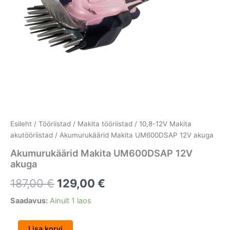
Esileht
/
Tööriistad
/
Makita tööriistad
/
10,8-12V Makita
akutööriistad
/ Akumurukäärid Makita UM600DSAP 12V akuga
Akumurukäärid Makita UM600DSAP 12V
akuga
187,00
€
129,00
€
Saadavus:
Ainult 1 laos
Lisa korvi