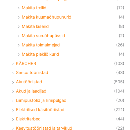
Makita trellid
(12)
Makita kuumaõhupuhurid
(4)
Makita laserid
(8)
Makita suruõhupüssid
(2)
Makita tolmuimejad
(26)
Makita plekilõikurid
(4)
KÄRCHER
(103)
Senco tööriistad
(43)
Akutööriistad
(505)
Akud ja laadijad
(104)
Liimipüstolid ja liimipulgad
(20)
Elektrilised käsitööriistad
(221)
Elektritarbed
(44)
Keevitustööriistad ja tarvikud
(22)