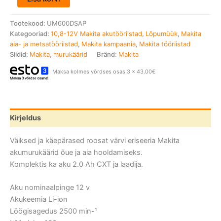
Tootekood:
UM600DSAP
Kategooriad:
10,8-12V Makita akutööriistad
,
Lõpumüük
,
Makita
aia- ja metsatööriistad
,
Makita kampaania
,
Makita tööriistad
Sildid:
Makita
,
murukäärid
Bränd:
Makita
Maksa kolmes võrdses osas 3 x 43.00€
Kirjeldus
Väiksed ja käepärased roosat värvi eriseeria Makita
akumurukäärid õue ja aia hooldamiseks.
Komplektis ka aku 2.0 Ah CXT ja laadija.
Aku nominaalpinge 12 v
Akukeemia Li-ion
Löögisagedus 2500 min-¹