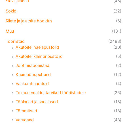
Sievi jalatsid
(46)
Sokid
(22)
Riiete ja jalatsite hooldus
(6)
Muu
(181)
Tööriistad
(2498)
Akutoitel naelapüstolid
(20)
Akutoitel klambripüstolid
(5)
Jootmistööriistad
(2)
Kuumaõhupuhurid
(12)
Vaakumhaaratsid
(4)
Tolmueemaldustarvikud tööriistadele
(25)
Töölauad ja saealused
(18)
Tõmmitsad
(18)
Varuosad
(48)