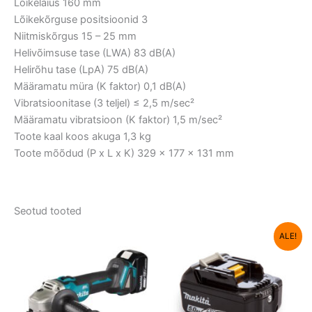
Lõikelaius 160 mm
Lõikekõrguse positsioonid 3
Niitmiskõrgus 15 – 25 mm
Helivõimsuse tase (LWA) 83 dB(A)
Helirõhu tase (LpA) 75 dB(A)
Määramatu müra (K faktor) 0,1 dB(A)
Vibratsioonitase (3 teljel) ≤ 2,5 m/sec²
Määramatu vibratsioon (K faktor) 1,5 m/sec²
Toote kaal koos akuga 1,3 kg
Toote mõõdud (P x L x K) 329 x 177 x 131 mm
Seotud tooted
Algne
Current
ALE!
hind
price
oli:
is:
125,36 €.
79,00 €.