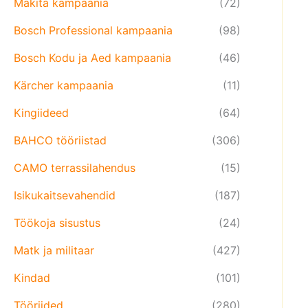
Makita kampaania
(72)
Bosch Professional kampaania
(98)
Bosch Kodu ja Aed kampaania
(46)
Kärcher kampaania
(11)
Kingiideed
(64)
BAHCO tööriistad
(306)
CAMO terrassilahendus
(15)
Isikukaitsevahendid
(187)
Töökoja sisustus
(24)
Matk ja militaar
(427)
Kindad
(101)
Tööriided
(280)