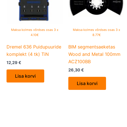
Maksa kolmes võrdses osas 3 x
Maksa kolmes võrdses osas 3 x
4.10€
8.77€
Dremel 636 Puidupuuride
BIM segmentsaeketas
komplekt (4 tk) TiN
Wood and Metal 100mm
ACZ100BB
12,29
€
26,30
€
Lisa korvi
Lisa korvi