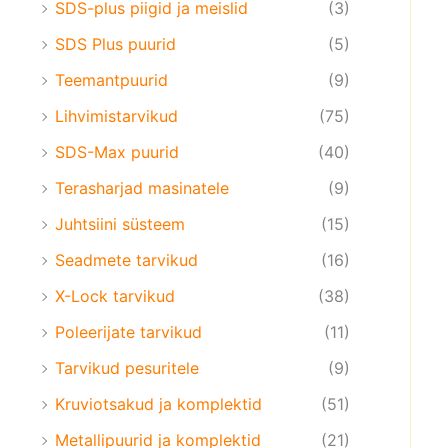
SDS-plus piigid ja meislid
(3)
SDS Plus puurid
(5)
Teemantpuurid
(9)
Lihvimistarvikud
(75)
SDS-Max puurid
(40)
Terasharjad masinatele
(9)
Juhtsiini süsteem
(15)
Seadmete tarvikud
(16)
X-Lock tarvikud
(38)
Poleerijate tarvikud
(11)
Tarvikud pesuritele
(9)
Kruviotsakud ja komplektid
(51)
Metallipuurid ja komplektid
(21)