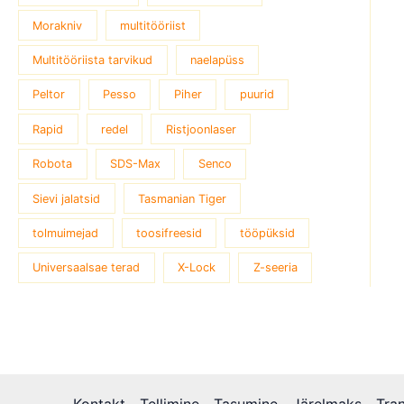
Morakniv
multitööriist
Multitööriista tarvikud
naelapüss
Peltor
Pesso
Piher
puurid
Rapid
redel
Ristjoonlaser
Robota
SDS-Max
Senco
Sievi jalatsid
Tasmanian Tiger
tolmuimejad
toosifreesid
tööpüksid
Universaalsae terad
X-Lock
Z-seeria