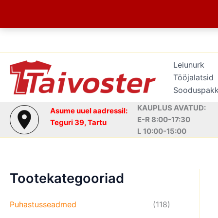
Skip
to
content
Leiunurk
Tööjalatsid
Sooduspak
KAUPLUS AVATUD:
Asume uuel aadressil:
E-R 8:00-17:30
Teguri 39, Tartu
L 10:00-15:00
Tootekategooriad
Puhastusseadmed
(118)