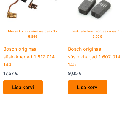
Maksa kolmes võrdses osas 3 x
Maksa kolmes võrdses osas 3 x
5.86€
3.02€
Bosch originaal
Bosch originaal
süsinikharjad 1 617 014
süsinikharjad 1 607 014
144
145
17,57
€
9,05
€
Lisa korvi
Lisa korvi