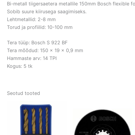
Bi-metall tiigersaetera metallile 150mm Bosch flexible f
Sobib suure kiirusega saagimiseks.
Lehtmetallid: 2-8 mm
Torud ja profiilid: 10-100 mm
Tera tüüp: Bosch S 922 BF
Tera mõõdud: 150 x 19 x 0,9 mm
Hammaste arv: 14 TPI
Kogus: 5 tk
Seotud tooted