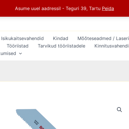
Asume uuel aadressil - Teguri 39, Tartu
Peida
Isikukaitsevahendid
Kindad
Mõõteseadmed / Laserid 
Tööriistad
Tarvikud tööriistadele
Kinnitusvahend
kumised