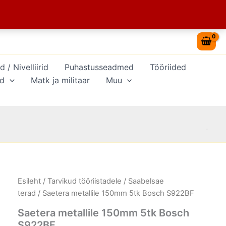
Bosch
S922BF
kogus
/ Nivelliirid
Puhastusseadmed
Tööriided
id
Matk ja militaar
Muu
Saetera
Esileht
/
Tarvikud tööriistadele
/
Saabelsae
metallile
terad
/ Saetera metallile 150mm 5tk Bosch S922BF
150mm
5tk
Saetera metallile 150mm 5tk Bosch
Bosch
S922BF