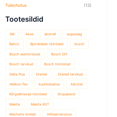
Tuleohutus
(13)
Tootesildid
3M
Akud
akutrell
augusaag
Bahco
Björnkläder tööriided
bosch
Bosch aiatööriistad
Bosch DIY
Bosch tarvikud
Bosch tööriistad
Delta Plus
Dremel
Dremel tarvikud
Helikon-Tex
kuulmiskaitse
Kärcher
Kõrgnähtavad tööriided
lihvpaberid
Makita
Makita XGT
Mechanix kindad
militaarvarustus