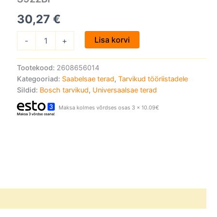
S922BF
kogus
30,27
€
Lisa korvi
-
+
Tootekood:
2608656014
Kategooriad:
Saabelsae terad
,
Tarvikud tööriistadele
Sildid:
Bosch tarvikud
,
Universaalsae terad
Maksa kolmes võrdses osas 3 x 10.09€