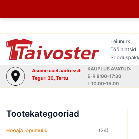
Skip
to
content
Leiunurk
Tööjalatsid
Sooduspak
KAUPLUS AVATUD:
Asume uuel aadressil:
E-R 8:00-17:30
Teguri 39, Tartu
L 10:00-15:00
Tootekategooriad
Hooaja lõpumüük
(24)