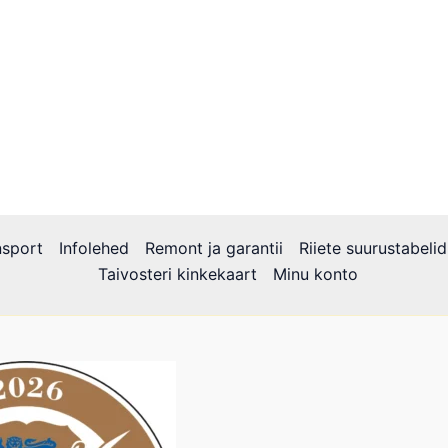
nsport
Infolehed
Remont ja garantii
Riiete suurustabelid
Taivosteri kinkekaart
Minu konto