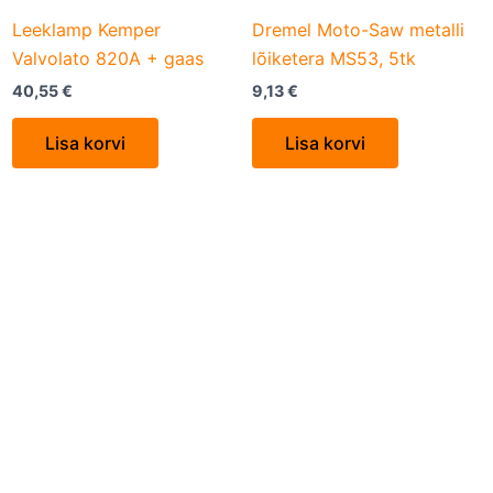
Leeklamp Kemper
Dremel Moto-Saw metalli
Valvolato 820A + gaas
lõiketera MS53, 5tk
40,55
€
9,13
€
Lisa korvi
Lisa korvi