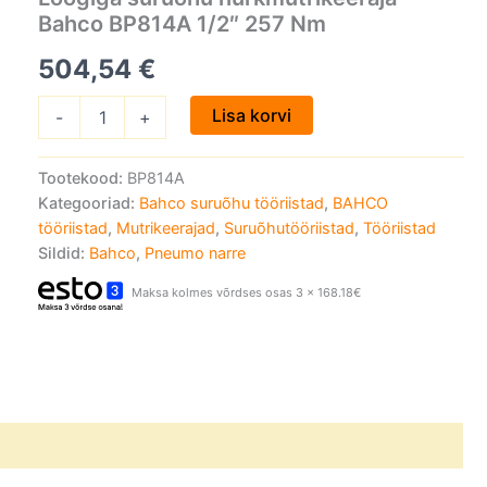
1/2"
Bahco BP814A 1/2″ 257 Nm
257
Nm
504,54
€
kogus
Lisa korvi
-
+
Tootekood:
BP814A
Kategooriad:
Bahco suruõhu tööriistad
,
BAHCO
tööriistad
,
Mutrikeerajad
,
Suruõhutööriistad
,
Tööriistad
Sildid:
Bahco
,
Pneumo narre
Maksa kolmes võrdses osas 3 x 168.18€