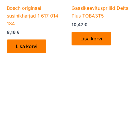
Bosch originaal
Gaasikeevitusprillid Delta
süsinikharjad 1 617 014
Plus TOBA3T5
134
10,47
€
8,16
€
Lisa korvi
Lisa korvi