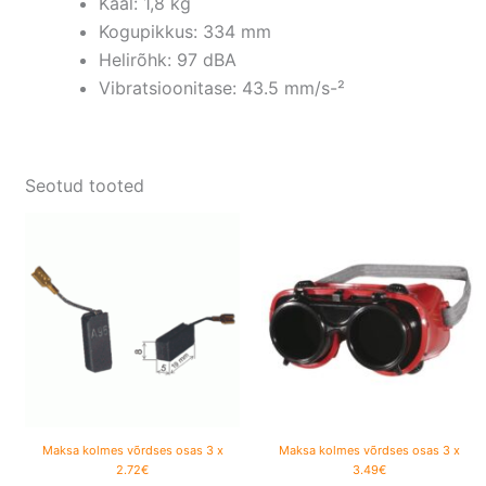
Kaal: 1,8 kg
Kogupikkus: 334 mm
Helirõhk: 97 dBA
Vibratsioonitase: 43.5 mm/s-²
Seotud tooted
Maksa kolmes võrdses osas 3 x
Maksa kolmes võrdses osas 3 x
2.72€
3.49€