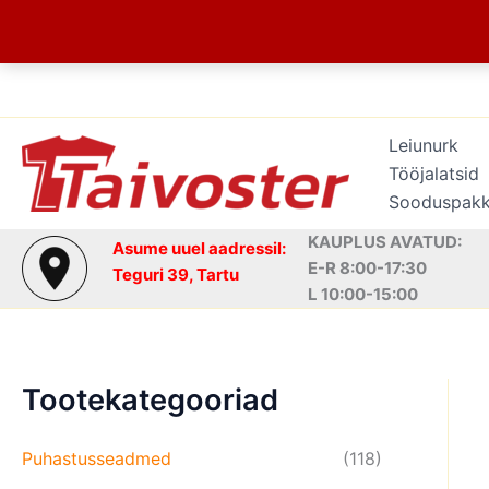
Skip
to
content
Leiunurk
Tööjalatsid
Sooduspak
KAUPLUS AVATUD:
Asume uuel aadressil:
E-R 8:00-17:30
Teguri 39, Tartu
L 10:00-15:00
Tootekategooriad
Puhastusseadmed
(118)