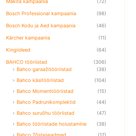
Makita kampaania
(72)
Bosch Professional kampaania
(98)
Bosch Kodu ja Aed kampaania
(46)
Kärcher kampaania
(11)
Kingiideed
(64)
BAHCO tööriistad
(306)
Bahco garaažitööriistad
(38)
Bahco käsitööriistad
(104)
Bahco Momenttööriistad
(15)
Bahco Padrunikomplektid
(44)
Bahco suruõhu tööriistad
(47)
Bahco tööriistade hoiustamine
(38)
Bahco Tõsteseadmed
(17)