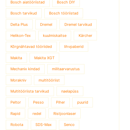
Bosch aiatööriistad
Bosch DIY
Bosch tarvikud
Bosch tööriistad
Delta Plus
Dremel
Dremel tarvikud
Helikon-Tex
kuulmiskaitse
Kärcher
Kõrgnähtavad tööriided
lihvpaberid
Makita
Makita XGT
Mechanix kindad
militaarvarustus
Morakniv
multitööriist
Multitööriista tarvikud
naelapüss
Peltor
Pesso
Piher
puurid
Rapid
redel
Ristjoonlaser
Robota
SDS-Max
Senco