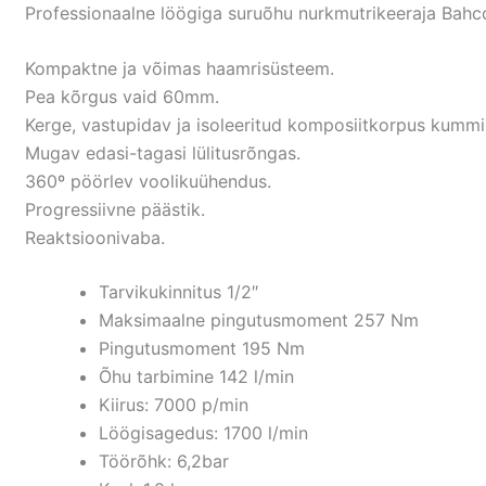
Professionaalne löögiga suruõhu nurkmutrikeeraja Bah
Kompaktne ja võimas haamrisüsteem.
Pea kõrgus vaid 60mm.
Kerge, vastupidav ja isoleeritud komposiitkorpus kumm
Mugav edasi-tagasi lülitusrõngas.
360º pöörlev voolikuühendus.
Progressiivne päästik.
Reaktsioonivaba.
Tarvikukinnitus 1/2″
Maksimaalne pingutusmoment 257 Nm
Pingutusmoment 195 Nm
Õhu tarbimine 142 l/min
Kiirus: 7000 p/min
Löögisagedus: 1700 l/min
Töörõhk: 6,2bar