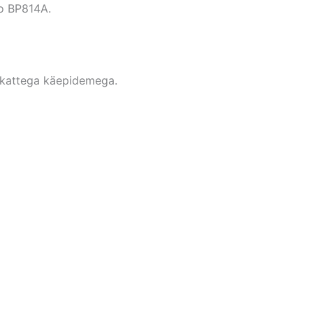
co BP814A.
ikattega käepidemega.