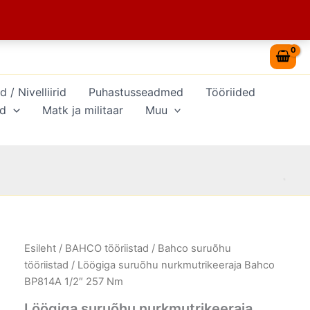
BP814A
1/2"
257
Nm
kogus
/ Nivelliirid
Puhastusseadmed
Tööriided
id
Matk ja militaar
Muu
Löögiga
Esileht
/
BAHCO tööriistad
/
Bahco suruõhu
suruõhu
tööriistad
/ Löögiga suruõhu nurkmutrikeeraja Bahco
nurkmutrikeeraja
BP814A 1/2″ 257 Nm
Bahco
BP814A
Löögiga suruõhu nurkmutrikeeraja