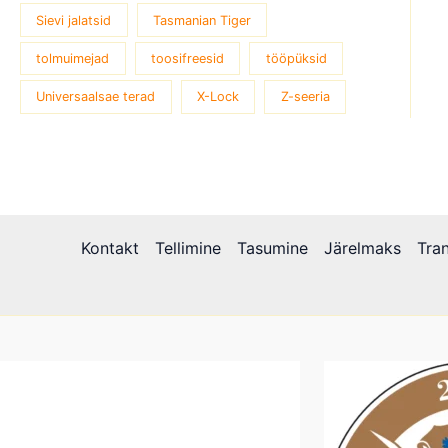
Sievi jalatsid
Tasmanian Tiger
tolmuimejad
toosifreesid
tööpüksid
Universaalsae terad
X-Lock
Z-seeria
Kontakt
Tellimine
Tasumine
Järelmaks
Tra