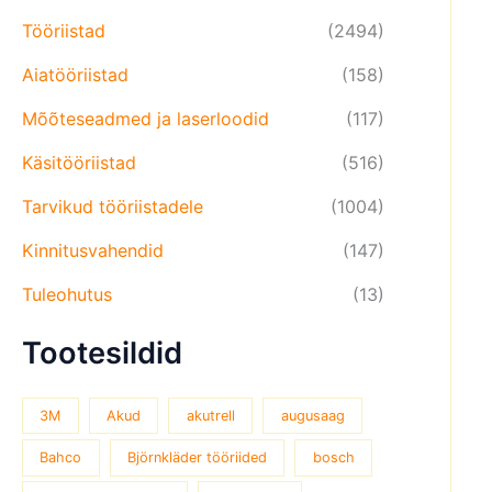
Tööriistad
(2494)
Aiatööriistad
(158)
Mõõteseadmed ja laserloodid
(117)
Käsitööriistad
(516)
Tarvikud tööriistadele
(1004)
Kinnitusvahendid
(147)
Tuleohutus
(13)
Tootesildid
3M
Akud
akutrell
augusaag
Bahco
Björnkläder tööriided
bosch