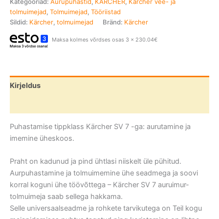
Kategooriad:
Aurupuhastid
,
KÄRCHER
,
Kärcher vee- ja
tolmuimejad
,
Tolmuimejad
,
Tööriistad
Sildid:
Kärcher
,
tolmuimejad
Bränd:
Kärcher
Maksa kolmes võrdses osas 3 x 230.04€
Kirjeldus
Lisainfo
Puhastamise tippklass Kärcher SV 7 -ga: aurutamine ja
imemine üheskoos.
Praht on kadunud ja pind ühtlasi niiskelt üle pühitud.
Aurpuhastamine ja tolmuimemine ühe seadmega ja soovi
korral koguni ühe töövõttega – Kärcher SV 7 auruimur-
tolmuimeja saab sellega hakkama.
Selle universaalseadme ja rohkete tarvikutega on Teil kogu