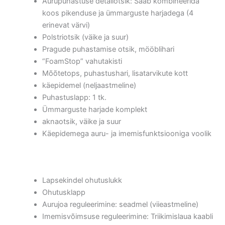
Aurupuhastuse detailotsik: Saab kombineerida
koos pikenduse ja ümmarguste harjadega (4
erinevat värvi)
Polstriotsik (väike ja suur)
Pragude puhastamise otsik, mööblihari
“FoamStop” vahutakisti
Mõõtetops, puhastushari, lisatarvikute kott
käepidemel (neljaastmeline)
Puhastuslapp: 1 tk.
Ümmarguste harjade komplekt
aknaotsik, väike ja suur
Käepidemega auru- ja imemisfunktsiooniga voolik
Lapsekindel ohutuslukk
Ohutusklapp
Aurujoa reguleerimine: seadmel (viieastmeline)
Imemisvõimsuse reguleerimine: Triikimislaua kaabli