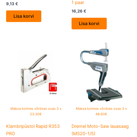
1 paar
9,13
€
16,26
€
Lisa korvi
Lisa korvi
Maksa kolmes võrdses osas 3 x
Maksa kolmes võrdses osas 3 x
23.30€
48.60€
Klambripüstol Rapid R353
Dremel Moto-Saw lauasaag
PRO
(MS20-1/5)