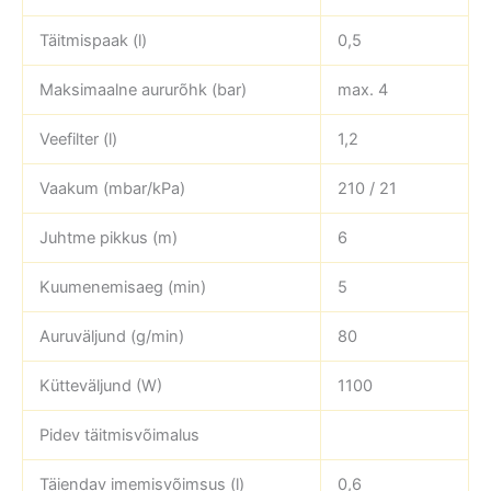
Täitmispaak (l)
0,5
Maksimaalne aururõhk (bar)
max. 4
Veefilter (l)
1,2
Vaakum (mbar/kPa)
210 / 21
Juhtme pikkus (m)
6
Kuumenemisaeg (min)
5
Auruväljund (g/min)
80
Kütteväljund (W)
1100
Pidev täitmisvõimalus
Täiendav imemisvõimsus (l)
0,6