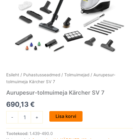
Esileht
/
Puhastusseadmed
/
Tolmuimejad
/ Aurupesur-
tolmuimeja Kärcher SV 7
Aurupesur-tolmuimeja Kärcher SV 7
690,13
€
Lisa korvi
-
+
Tootekood:
1.439-490.0