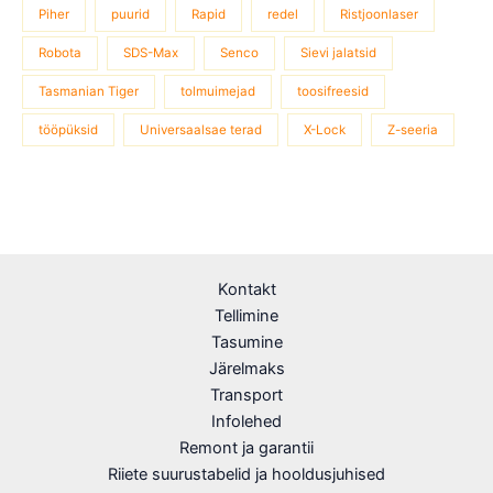
Piher
puurid
Rapid
redel
Ristjoonlaser
Robota
SDS-Max
Senco
Sievi jalatsid
Tasmanian Tiger
tolmuimejad
toosifreesid
tööpüksid
Universaalsae terad
X-Lock
Z-seeria
Kontakt
Tellimine
Tasumine
Järelmaks
Transport
Infolehed
Remont ja garantii
Riiete suurustabelid ja hooldusjuhised