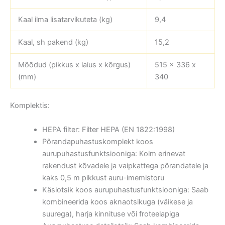
Kaal ilma lisatarvikuteta (kg)
9,4
Kaal, sh pakend (kg)
15,2
Mõõdud (pikkus x laius x kõrgus)
515 x 336 x
(mm)
340
Komplektis:
HEPA filter: Filter HEPA (EN 1822:1998)
Põrandapuhastuskomplekt koos
aurupuhastusfunktsiooniga: Kolm erinevat
rakendust kõvadele ja vaipkattega põrandatele ja
kaks 0,5 m pikkust auru-imemistoru
Käsiotsik koos aurupuhastusfunktsiooniga: Saab
kombineerida koos aknaotsikuga (väikese ja
suurega), harja kinnituse või froteelapiga