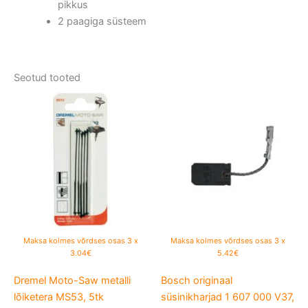
pikkus
2 paagiga süsteem
Seotud tooted
Maksa kolmes võrdses osas 3 x
Maksa kolmes võrdses osas 3 x
3.04€
5.42€
Dremel Moto-Saw metalli
Bosch originaal
lõiketera MS53, 5tk
süsinikharjad 1 607 000 V37,