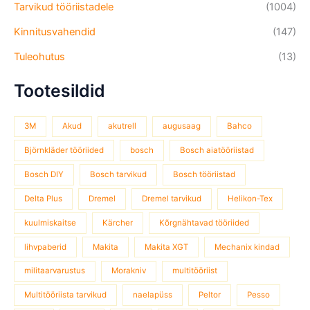
Tarvikud tööriistadele
(1004)
Kinnitusvahendid
(147)
Tuleohutus
(13)
Tootesildid
3M
Akud
akutrell
augusaag
Bahco
Björnkläder tööriided
bosch
Bosch aiatööriistad
Bosch DIY
Bosch tarvikud
Bosch tööriistad
Delta Plus
Dremel
Dremel tarvikud
Helikon-Tex
kuulmiskaitse
Kärcher
Kõrgnähtavad tööriided
lihvpaberid
Makita
Makita XGT
Mechanix kindad
militaarvarustus
Morakniv
multitööriist
Multitööriista tarvikud
naelapüss
Peltor
Pesso