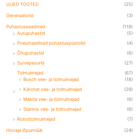
UUED TOOTED
(25)
Generaatorid
(3)
Puhastusseadmed
(118)
Aurupuhastid
(5)
Pneumaatlised puhastuspüstolid
(4)
Õhupuhastid
(6)
Survepesurid
(27)
Tolmuimejad
(67)
Bosch vee- ja tolmuimejad
(18)
Kärcher vee- ja tolmuimejad
(29)
Makita vee- ja tolmuimejad
(6)
Starmix vee- ja tolmuimejad
(6)
Robottolmuimejad
(7)
Hooaja lõpumüük
(24)