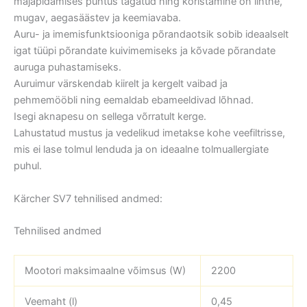
majapidamises puhtus tagatud ning koristamine on lihtne,
mugav, aegasäästev ja keemiavaba.
Auru- ja imemisfunktsiooniga põrandaotsik sobib ideaalselt
igat tüüpi põrandate kuivimemiseks ja kõvade põrandate
auruga puhastamiseks.
Auruimur värskendab kiirelt ja kergelt vaibad ja
pehmemööbli ning eemaldab ebameeldivad lõhnad.
Isegi aknapesu on sellega võrratult kerge.
Lahustatud mustus ja vedelikud imetakse kohe veefiltrisse,
mis ei lase tolmul lenduda ja on ideaalne tolmuallergiate
puhul.
Kärcher SV7 tehnilised andmed:
Tehnilised andmed
Mootori maksimaalne võimsus (W)
2200
Veemaht (l)
0,45